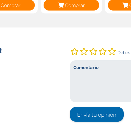
Comprar
Comprar
n
Debes i
Envía tu opinión