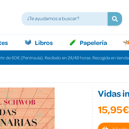
tes
Libros
Papelería
rtir de 60€ (Península). Recíbelo en 24/48 horas. Recogida en tiendas
Vidas i
15,95€
Añadir 