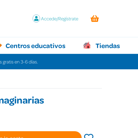
Accede/Regístrate
Centros educativos
Tiendas
 gratis en 3-6 días.
maginarias
a la cesta