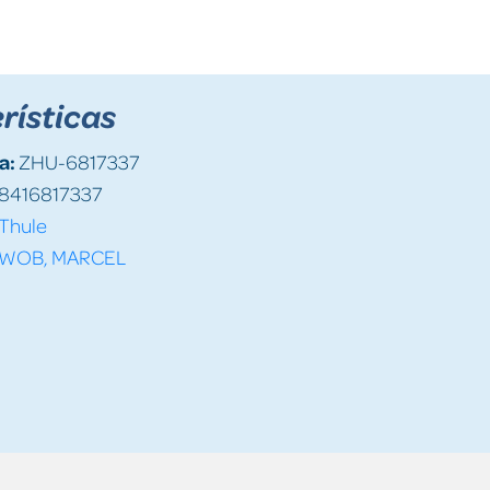
rísticas
a:
ZHU-6817337
8416817337
Thule
WOB, MARCEL