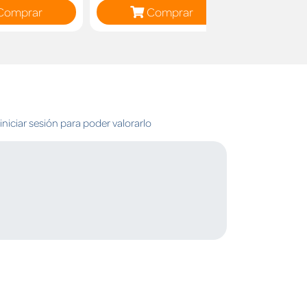
Comprar
Comprar
C
niciar sesión para poder valorarlo