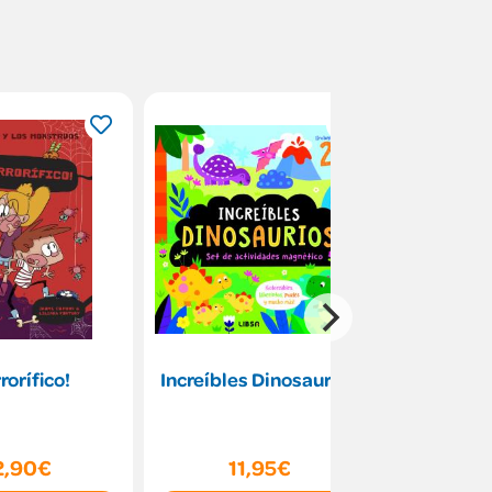
rorífico!
Increíbles Dinosaurios
Avi
2,90€
11,95€
8