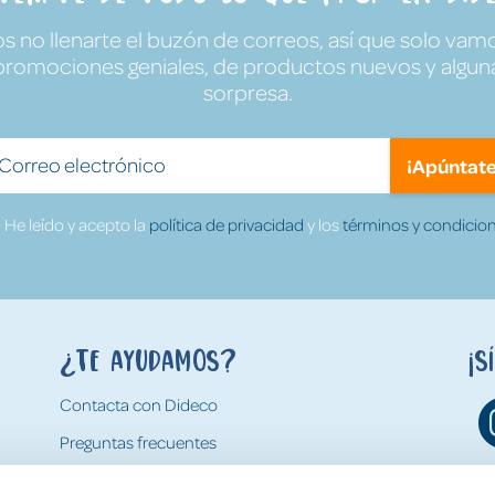
no llenarte el buzón de correos, así que solo vamo
promociones geniales, de productos nuevos y algun
sorpresa.
¡Apúntate
He leído y acepto la
política de privacidad
y los
términos y condicion
¿Te ayudamos?
¡S
Contacta con Dideco
Preguntas frecuentes
Formas de pago