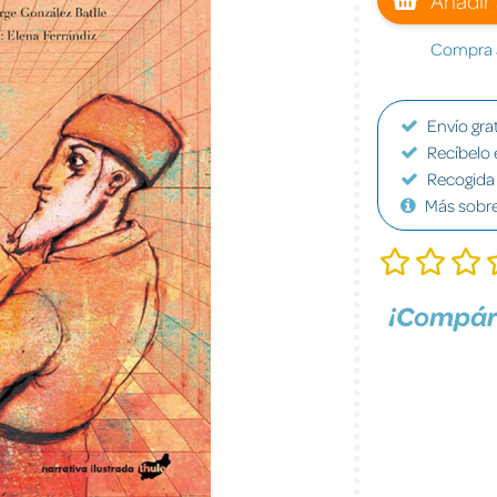
Compra a
Envío grat
Recíbelo 
Recogida 
Más sobr
¡Compár