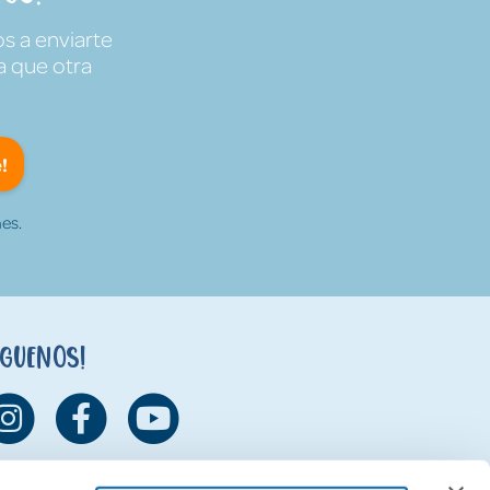
s a enviarte
a que otra
!
es.
íguenos!