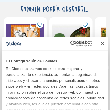
También podría gustarte...
Tu Configuración de Cookies
En Dideco utilizamos cookies para mejorar y
personalizar tu experiencia, aumentar la seguridad del
sitio web, y ofrecerte anuncios personalizados en otros
Destripando la
Dinosaurios
UA.1 
historia - Las
gigantes
sitios web y en redes sociales. Además, compartimos
auténticas
información sobre el uso de nuestra web con nuestros
princesas
colaboradores de confianza de redes sociales, publicidad
16,95€
17,90€
y análisis web, los cuales pueden combinarla con otra
información recopilada a partir del uso que hayas hecho