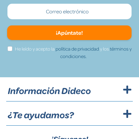
¡Apúntate!
He leído y acepto la
política de privacidad
y los
términos y
condiciones.
Información Dideco
¿Te ayudamos?
¡Síguenos!