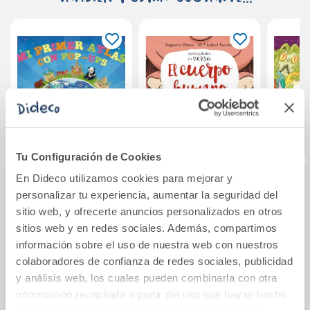
Tu Configuración de Cookies
En Dideco utilizamos cookies para mejorar y
personalizar tu experiencia, aumentar la seguridad del
Mi primer atlas con
El cuerpo humano
Los
sitio web, y ofrecerte anuncios personalizados en otros
pop-ups
griego
co
sitios web y en redes sociales. Además, compartimos
h
información sobre el uso de nuestra web con nuestros
18,90€
12,95€
colaboradores de confianza de redes sociales, publicidad
y análisis web, los cuales pueden combinarla con otra
Comprar
Comprar
información recopilada a partir del uso que hayas hecho