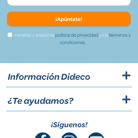
¡Apúntate!
He leído y acepto la
política de privacidad
y los
términos y
condiciones.
Información Dideco
¿Te ayudamos?
¡Síguenos!