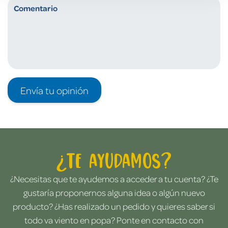
Envía tu opinión
¿Te ayudamos?
¿Necesitas que te ayudemos a acceder a tu cuenta? ¿Te
gustaría proponernos alguna idea o algún nuevo
producto? ¿Has realizado un pedido y quieres saber si
todo va viento en popa? Ponte en contacto con