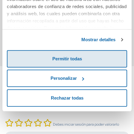
Descubre la
Los dinosaurios
A
colaboradores de confianza de redes sociales, publicidad
Antigua Roma
exting
y análisis web, los cuales pueden combinarla con otra
información recopilada a partir del uso que hayas hecho
de sus servicios. Para más información consulta la
5,95€
13,50€
Política de Cookies
y la
Política de Privacidad
.
Mostrar detalles
Comprar
Comprar
Permitir todas
Personalizar
Cuéntanos tu opinión
Rechazar todas
¡Sé el primero en valorar este producto!
Debes iniciar sesión para poder valorarlo