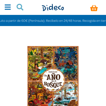
a partir de 60€ (Península). Recíbelo en 24/48 horas. Recogida en tiendas g