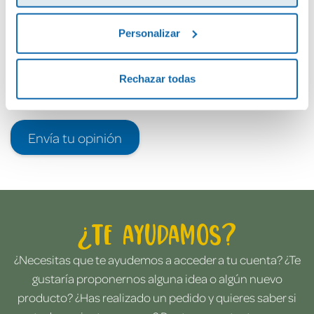
Personalizar
Rechazar todas
Envía tu opinión
¿Te ayudamos?
¿Necesitas que te ayudemos a acceder a tu cuenta? ¿Te
gustaría proponernos alguna idea o algún nuevo
producto? ¿Has realizado un pedido y quieres saber si