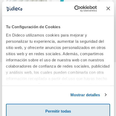
Matemáticas. 1
Cuaderno de
Mecan
Secundaria.
Lectoescritura. Un
Matices.
mundo de
Tu Configuración de Cookies
Comunidad de
palabras. Primaria
56,75€
25,64€
63,06€
Madrid
En Dideco utilizamos cookies para mejorar y
personalizar tu experiencia, aumentar la seguridad del
Comprar
Comprar
sitio web, y ofrecerte anuncios personalizados en otros
sitios web y en redes sociales. Además, compartimos
información sobre el uso de nuestra web con nuestros
colaboradores de confianza de redes sociales, publicidad
y análisis web, los cuales pueden combinarla con otra
Cuéntanos tu opinión
información recopilada a partir del uso que hayas hecho
de sus servicios. Para más información consulta la
Política de Cookies
y la
Política de Privacidad
.
¡Sé el primero en valorar este producto!
Mostrar detalles
Permitir todas
Debes iniciar sesión para poder valorarlo