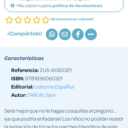
Más sobre nuestra
política de devoluciones
¡Sé el primero en valorarlo!
¡Compártelo!
Características
Referencia:
ZUS-6060321
ISBN:
9781836060321
Editorial:
Usborne EspaÑol
Autor:
TAPLIN, Sam
Será mejor que no le hagas cosquillas al pingüino...
¡ya que podría enfadarse! Los niños no podrán resistir
la tentación de tocar los parches blanditos de este