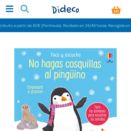
ito a partir de 60€ (Península). Recíbelo en 24/48 horas. Recogida en tiend