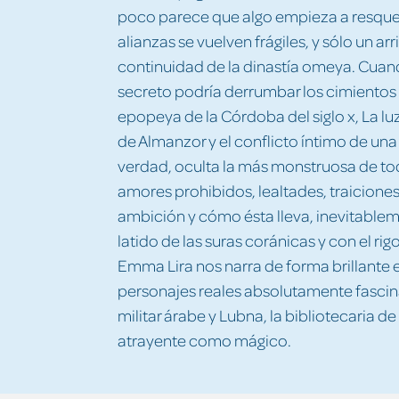
poco parece que algo empieza a resquebra
alianzas se vuelven frágiles, y sólo un a
continuidad de la dinastía omeya. Cuando
secreto podría derrumbar los cimientos 
epopeya de la Córdoba del siglo x, La lu
de Almanzor y el conflicto íntimo de una
verdad, oculta la más monstruosa de to
amores prohibidos, lealtades, traiciones
ambición y cómo ésta lleva, inevitablemen
latido de las suras coránicas y con el rigo
Emma Lira nos narra de forma brillante 
personajes reales absolutamente fascina
militar árabe y Lubna, la bibliotecaria d
atrayente como mágico.