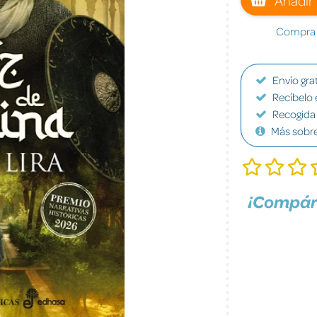
Compra a
Envío grat
Recíbelo 
Recogida 
Más sobr
¡Compár