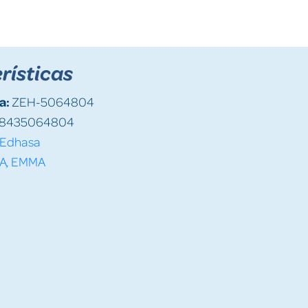
rísticas
a:
ZEH-5064804
8435064804
Edhasa
RA, EMMA