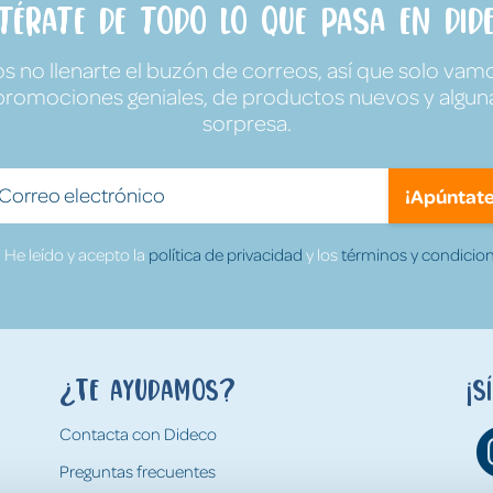
ntérate de todo lo que pasa en Dide
no llenarte el buzón de correos, así que solo vamo
promociones geniales, de productos nuevos y algun
sorpresa.
¡Apúntate
He leído y acepto la
política de privacidad
y los
términos y condicion
¿Te ayudamos?
¡S
Contacta con Dideco
Preguntas frecuentes