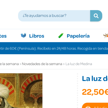
tes
Libros
Papelería
rtir de 60€ (Península). Recíbelo en 24/48 horas. Recogida en tiendas
e la semana
Novedades de la semana
La luz de Medina
La luz 
22,50
Añadir 