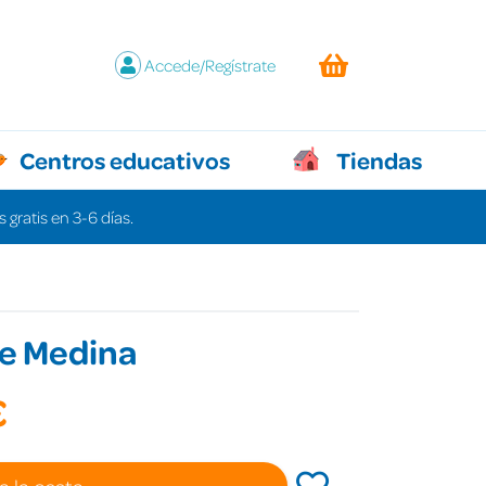
Accede/Regístrate
Centros educativos
Tiendas
 gratis en 3-6 días.
de Medina
€
a la cesta