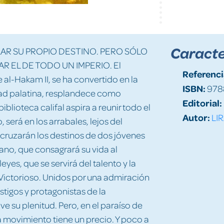
Caracte
R SU PROPIO DESTINO. PERO SÓLO
 EL DE TODO UN IMPERIO. El
Referenci
al-Hakam II, se ha convertido en la
ISBN:
978
dad palatina, resplandece como
Editorial:
iblioteca califal aspira a reunir todo el
Autor:
LI
será en los arrabales, lejos del
 cruzarán los destinos de dos jóvenes
iano, que consagrará su vida al
eyes, que se servirá del talento y la
l Victorioso. Unidos por una admiración
tigos y protagonistas de la
e su plenitud. Pero, en el paraíso de
movimiento tiene un precio. Y poco a