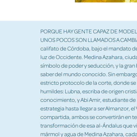
PORQUE HAY GENTE CAPAZ DE MODELA
UNOS POCOS SON LLAMADOS A CAMBIAR
califato de Córdoba, bajo el mandato de 
luz de Occidente. Medina Azahara, ciu
símbolo de poder y seducción, y la gran b
saber del mundo conocido. Sin embargo, 
estricto protocolo de la corte, donde se
humildes: Lubna, escriba de origen crist
conocimiento, y Abi Amir, estudiante de l
estrategia hasta llegar a ser Almanzor, e
compartida, ambos se convertirán en tes
transformación de esa al-Ándalus que viv
mármol y agua de Medina Azahara, cada 