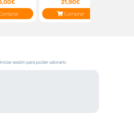
0,00€
21,90€
11
Comprar
Comprar
C
niciar sesión para poder valorarlo