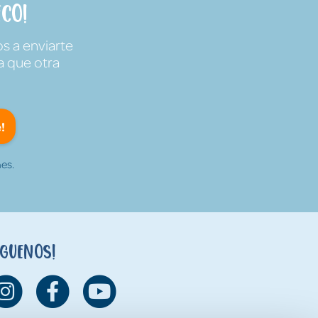
co!
s a enviarte
a que otra
!
es.
íguenos!