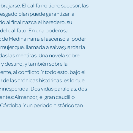
jarse. El califa no tiene sucesor, las
rriesgado plan puede garantizar la
 al final nazca el heredero, su
del califato. En una poderosa
z de Medina narra el ascenso al poder
 mujer que, llamada a salvaguardar la
das las mentiras. Una novela sobre
 y destino, y también sobre la
te, al conflicto. Y todo esto, bajo el
r de las crónicas históricas, es lo que
e inesperada. Dos vidas paralelas, dos
ntes: Almanzor, el gran caudillo
e Córdoba. Y un periodo histórico tan