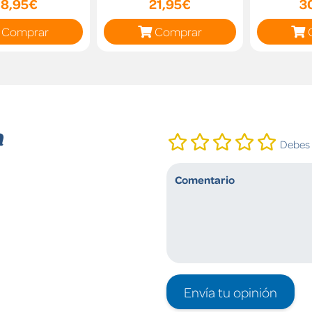
18,95€
21,95€
3
Comprar
Comprar
n
Debes i
Envía tu opinión