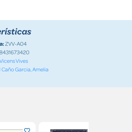
rísticas
a:
ZVV-A04
8431673420
Vicens Vives
 Caño Garcia, Amelia