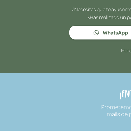
¿Necesitas que te ayudemos
¿Has realizado un p
WhatsApp
Hora
¡E
Prometemos 
mails de 