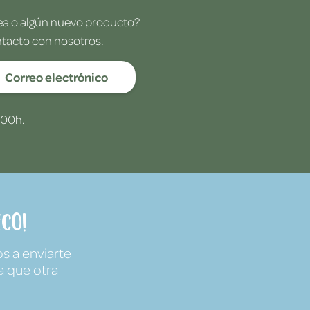
dea o algún nuevo producto?
ntacto con nosotros.
Correo electrónico
:00h.
co!
s a enviarte
a que otra