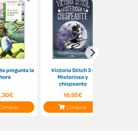
 te pregunta la
Victoria Stitch 3 -
Gato, su
hora
Misteriosa y
mon
chispeante
,30€
16,95€
9
Comprar
Comprar
C