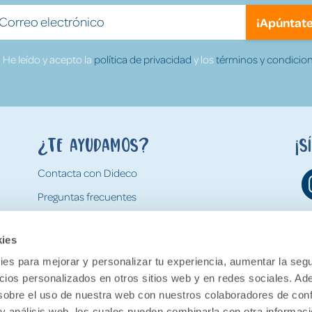
¡Apúntate
He leído y acepto la
política de privacidad
y los
términos y condicion
¿Te ayudamos?
¡S
Contacta con Dideco
Preguntas frecuentes
Formas de pago
kies
Gastos y condiciones de envío
es para mejorar y personalizar tu experiencia, aumentar la segu
Devoluciones
ncios personalizados en otros sitios web y en redes sociales. A
obre el uso de nuestra web con nuestros colaboradores de con
 y análisis web, los cuales pueden combinarla con otra informac