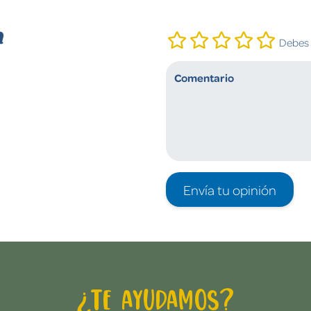
n
Debes i
Envía tu opinión
¿Te ayudamos?