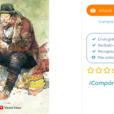
Añadir 
Compra a
Envío grat
Recíbelo 
Recogida 
Más sobr
¡Compár