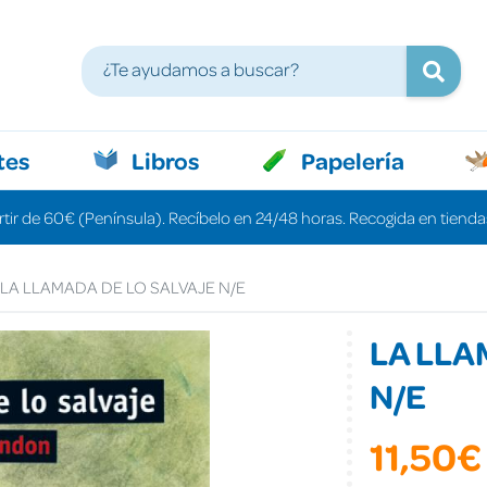
tes
Libros
Papelería
rtir de 60€ (Península). Recíbelo en 24/48 horas. Recogida en tiendas
LA LLAMADA DE LO SALVAJE N/E
LA LLA
N/E
11,50€