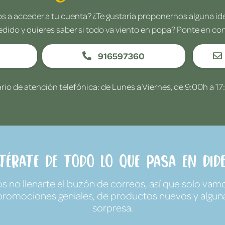
 a acceder a tu cuenta? ¿Te gustaría proponernos alguna i
edido y quieres saber si todo va viento en popa? Ponte en co
916597360
rio de atención telefónica: de Lunes a Viernes, de 9:00h a 17
ntérate de todo lo que pasa en Dide
no llenarte el buzón de correos, así que solo vamo
promociones geniales, de productos nuevos y algun
sorpresa.