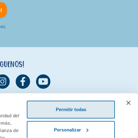
!
es.
íguenos!
Permitir todas
ridad del
demás,
Personalizar
fianza de
ión