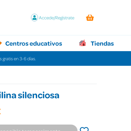
Accede/Regístrate
Centros educativos
Tiendas
 gratis en 3-6 días.
ilina silenciosa
€
isponible temporalmente