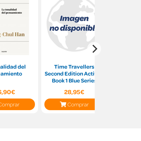
alidad del
Time Travellers
Carla, 
samiento
Second Edition Activity
to
Book 1 Blue Series
(print)
6,90€
28,95€
8
Comprar
Comprar
C