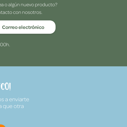
dea o algún nuevo producto?
ntacto con nosotros.
Correo electrónico
:00h.
co!
s a enviarte
a que otra