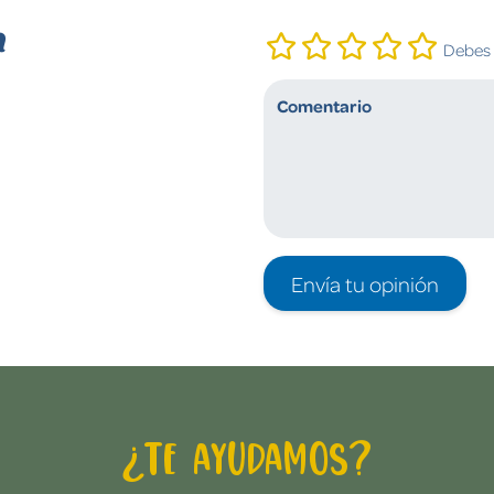
n
Debes i
Envía tu opinión
¿Te ayudamos?