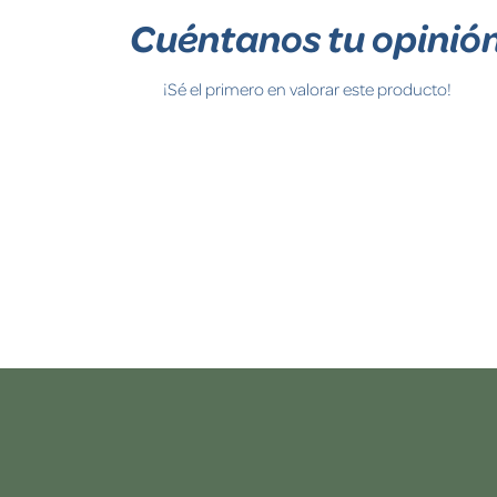
Cuéntanos tu opinió
¡Sé el primero en valorar este producto!