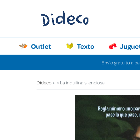
Outlet
Texto
Jugue
Envío gratuito a pa
Dideco
La inquilina silenciosa