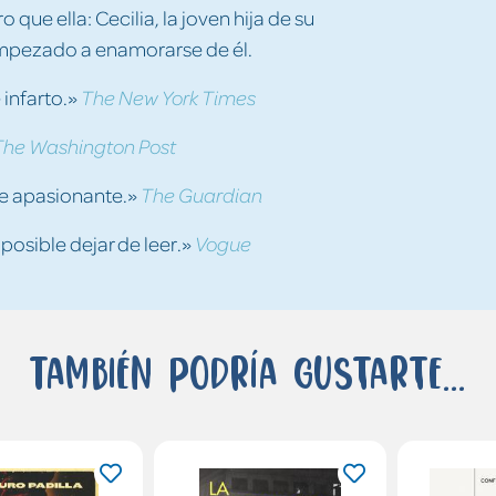
que ella: Cecilia, la joven hija de su
 empezado a enamorarse de él.
 infarto.»
The New York Times
The Washington Post
e apasionante.»
The Guardian
posible dejar de leer.»
Vogue
También podría gustarte...