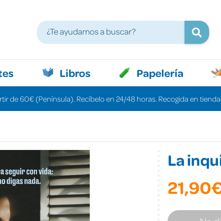
tes
Libros
Papelería
rtir de 60€ (Península). Recíbelo en 24/48 horas. Recogida en tiendas
La inqu
21,90
No d