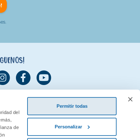
!
es.
íguenos!
Permitir todas
ridad del
demás,
Personalizar
fianza de
ión