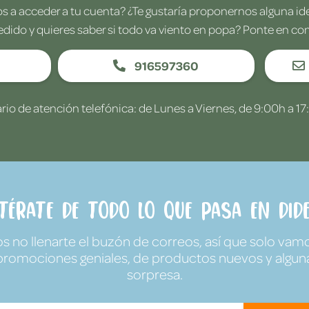
 a acceder a tu cuenta? ¿Te gustaría proponernos alguna i
edido y quieres saber si todo va viento en popa? Ponte en co
916597360
rio de atención telefónica: de Lunes a Viernes, de 9:00h a 17
ntérate de todo lo que pasa en Dide
no llenarte el buzón de correos, así que solo vamo
promociones geniales, de productos nuevos y algun
sorpresa.