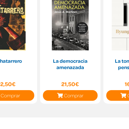
chatarrero
La democracia
La ton
amenazada
pen
12,50€
21,50€
1
Comprar
Comprar