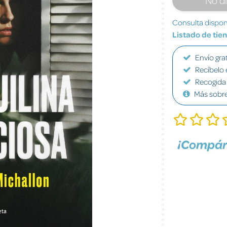
Consulta disponi
Listado de tie
Envío grat
Recíbelo 
Recogida 
Más sobr
¡Compár