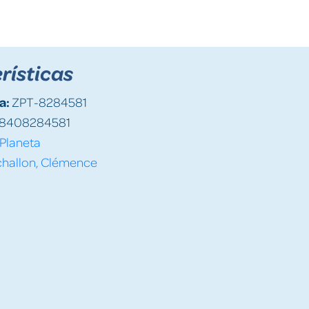
rísticas
a:
ZPT-8284581
8408284581
Planeta
challon, Clémence