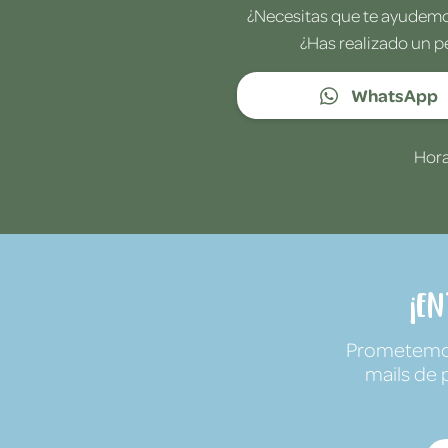
¿Necesitas que te ayudemos
¿Has realizado un p
WhatsApp
Hora
¡E
Prometemos 
mails de 