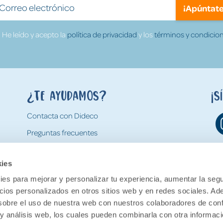
¡Apúntate
He leído y acepto la
política de privacidad
y los
términos y condicion
¿Te ayudamos?
¡S
Contacta con Dideco
Preguntas frecuentes
Formas de pago
kies
Gastos y condiciones de envío
es para mejorar y personalizar tu experiencia, aumentar la segu
Devoluciones
ncios personalizados en otros sitios web y en redes sociales. A
obre el uso de nuestra web con nuestros colaboradores de con
 y análisis web, los cuales pueden combinarla con otra informac