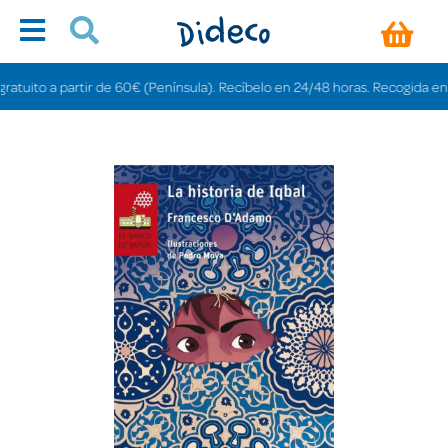
uito a partir de 60€ (Península). Recíbelo en 24/48 horas. Recogida en tiend