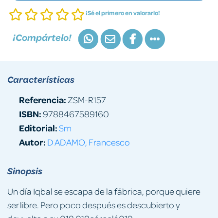
¡Sé el primero en valorarlo!
¡Compártelo!
Características
Referencia:
ZSM-R157
ISBN:
9788467589160
Editorial:
Sm
Autor:
D ADAMO, Francesco
Sinopsis
Un día Iqbal se escapa de la fábrica, porque quiere
ser libre. Pero poco después es descubierto y