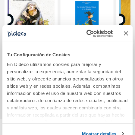
Tu Configuración de Cookies
El bosque de los
La brujita Witchy
El niñ
En Dideco utilizamos cookies para mejorar y
grumos
Witch y su dragón
las
personalizar tu experiencia, aumentar la seguridad del
sitio web, y ofrecerte anuncios personalizados en otros
11,85€
9,50€
sitios web y en redes sociales. Además, compartimos
información sobre el uso de nuestra web con nuestros
Comprar
Comprar
colaboradores de confianza de redes sociales, publicidad
y análisis web, los cuales pueden combinarla con otra
información recopilada a partir del uso que hayas hecho
de sus servicios. Para más información consulta la
Política de Cookies
y la
Política de Privacidad
.
Mostrar detalles