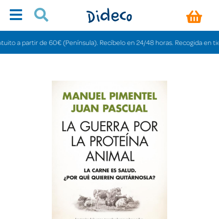
 a partir de 60€ (Península). Recíbelo en 24/48 horas. Recogida en tiendas 