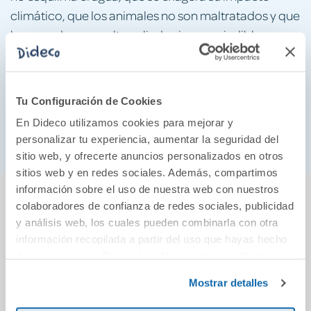
climático, que los animales no son maltratados y que
los ganaderos resultan aliados imprescindibles
contra los incendios forestales y para mantener la
biodiversidad: Ganaderos y pescadores,
despreciados y perseguidos, no son el problema.
Tu Configuración de Cookies
Son la solución. Este libro es su defensa y nuestro
En Dideco utilizamos cookies para mejorar y
manual de supervivencia.
personalizar tu experiencia, aumentar la seguridad del
sitio web, y ofrecerte anuncios personalizados en otros
sitios web y en redes sociales. Además, compartimos
También podría gustarte...
información sobre el uso de nuestra web con nuestros
colaboradores de confianza de redes sociales, publicidad
y análisis web, los cuales pueden combinarla con otra
información recopilada a partir del uso que hayas hecho
de sus servicios. Para más información consulta la
Política de Cookies
y la
Política de Privacidad
.
Mostrar detalles