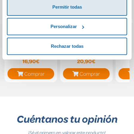
Permitir todas
Personalizar
Diez ardillitas
Detonate. Disparo
El p
al alma
delit
Rechazar todas
(Las 
Ca
16,90€
20,90€
Comprar
Comprar
Cuéntanos tu opinión
¡Sé el primero en valorar este producto!