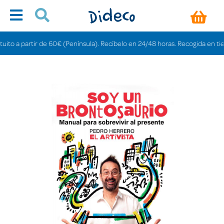
 a partir de 60€ (Península). Recíbelo en 24/48 horas. Recogida en tiendas 