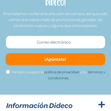
Dideco!
Prometemos no llenarte el buzón de correos, así que solo
vamos a enviarte mails de promociones geniales, de
productos nuevos y alguna que otra sorpresa.
¡Apúntate!
He leído y acepto la
política de privacidad
y los
términos y
condiciones.
Información Dideco