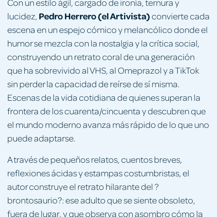
Con un estilo ágil, cargado de ironía, ternura y
Pedro Herrero (el Artivista)
lucidez,
convierte cada
escena en un espejo cómico y melancólico donde el
humor se mezcla con la nostalgia y la crítica social,
construyendo un retrato coral de una generación
que ha sobrevivido al VHS, al Omeprazol y a TikTok
sin perder la capacidad de reírse de sí misma.
Escenas de la vida cotidiana de quienes superan la
frontera de los cuarenta/cincuenta y descubren que
el mundo moderno avanza más rápido de lo que uno
puede adaptarse.
A través de pequeños relatos, cuentos breves,
reflexiones ácidas y estampas costumbristas, el
autor construye el retrato hilarante del ?
brontosaurio?: ese adulto que se siente obsoleto,
fuera de lugar, y que observa con asombro cómo la