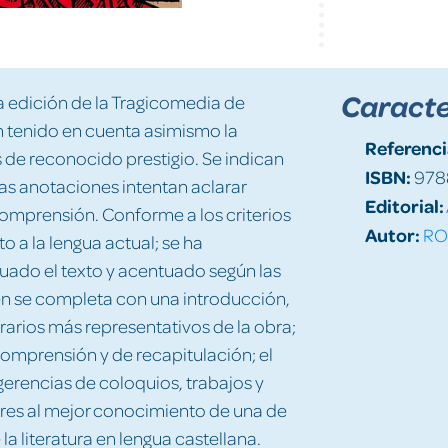
Caracte
la edición de la Tragicomedia de
n tenido en cuenta asimismo la
Referenci
 de reconocido prestigio. Se indican
ISBN:
978
Las anotaciones intentan aclarar
Editorial:
comprensión. Conforme a los criterios
Autor:
RO
o a la lengua actual; se ha
uado el texto y acentuado según las
n se completa con una introducción,
erarios más representativos de la obra;
omprensión y de recapitulación; el
erencias de coloquios, trabajos y
ores al mejor conocimiento de una de
a literatura en lengua castellana.