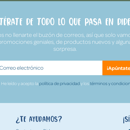
ntérate de todo lo que pasa en Dide
no llenarte el buzón de correos, así que solo vamo
promociones geniales, de productos nuevos y algun
sorpresa.
¡Apúntate
He leído y acepto la
política de privacidad
y los
términos y condicion
¿Te ayudamos?
¡S