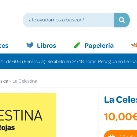
tes
Libros
Papelería
rtir de 60€ (Península). Recíbelo en 24/48 horas. Recogida en tiendas
ásica
La Celestina
La Cele
10,00
Añadir 