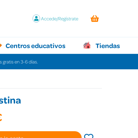
Accede/Regístrate
Centros educativos
Tiendas
 gratis en 3-6 días.
stina
€
a la cesta