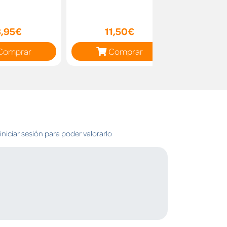
8,95€
11,50€
14
Comprar
Comprar
C
niciar sesión para poder valorarlo