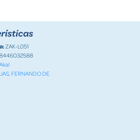
rísticas
a:
ZAK-L051
8446032588
Akal
JAS, FERNANDO DE