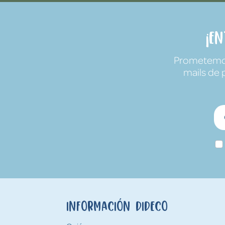
¡E
Prometemos 
mails de 
Información Dideco