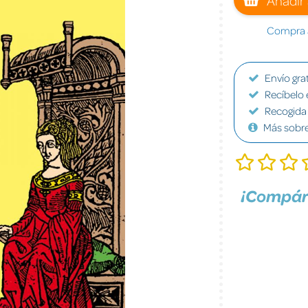
Compra a
Envío grat
Recíbelo 
Recogida 
Más sobr
¡Compár