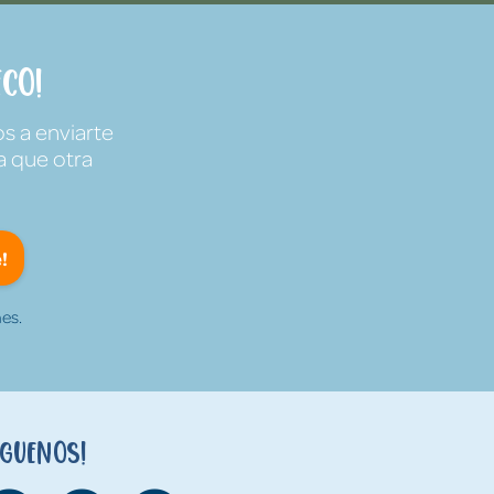
co!
s a enviarte
a que otra
!
es.
íguenos!