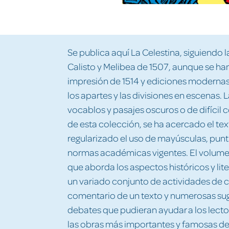
Se publica aquí La Celestina, siguiendo 
Calisto y Melibea de 1507, aunque se ha
impresión de 1514 y ediciones modernas
los apartes y las divisiones en escenas. 
vocablos y pasajes oscuros o de difícil 
de esta colección, se ha acercado el text
regularizado el uso de mayúsculas, punt
normas académicas vigentes. El volume
que aborda los aspectos históricos y lit
un variado conjunto de actividades de c
comentario de un texto y numerosas sug
debates que pudieran ayudar a los lect
las obras más importantes y famosas de l