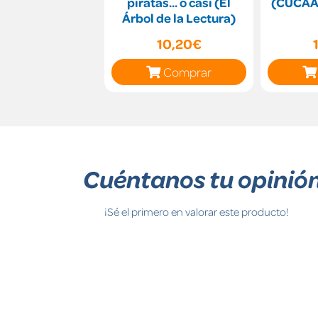
piratas... o casi (El
(CUCA
Árbol de la Lectura)
10,20€
Comprar
Cuéntanos tu opinió
¡Sé el primero en valorar este producto!