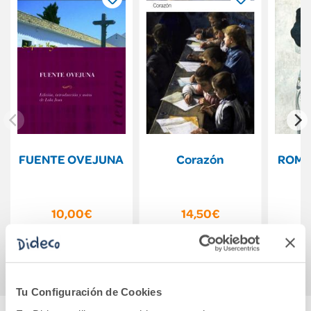
FUENTE OVEJUNA
Corazón
ROME
10,00€
14,50€
Comprar
Comprar
Tu Configuración de Cookies