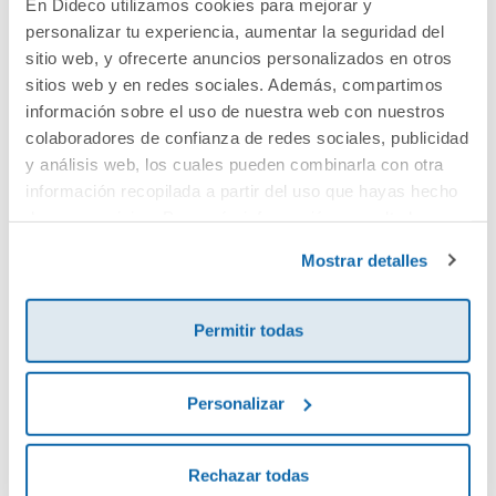
En Dideco utilizamos cookies para mejorar y
personalizar tu experiencia, aumentar la seguridad del
Cuéntanos tu opinión
sitio web, y ofrecerte anuncios personalizados en otros
sitios web y en redes sociales. Además, compartimos
¡Sé el primero en valorar este producto!
información sobre el uso de nuestra web con nuestros
colaboradores de confianza de redes sociales, publicidad
y análisis web, los cuales pueden combinarla con otra
información recopilada a partir del uso que hayas hecho
Debes iniciar sesión para poder valorarlo
de sus servicios. Para más información consulta la
Política de Cookies
y la
Política de Privacidad
.
Mostrar detalles
Permitir todas
Personalizar
Envía tu opinión
Rechazar todas