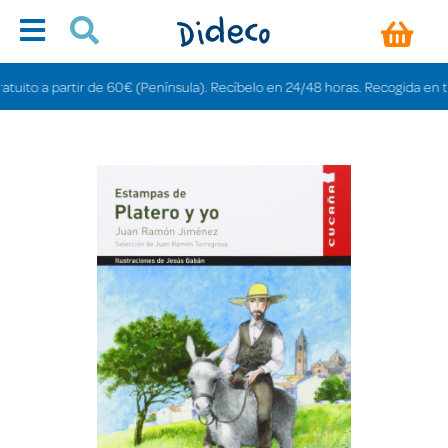
to a partir de 60€ (Península). Recíbelo en 24/48 horas. Recogida en tienda