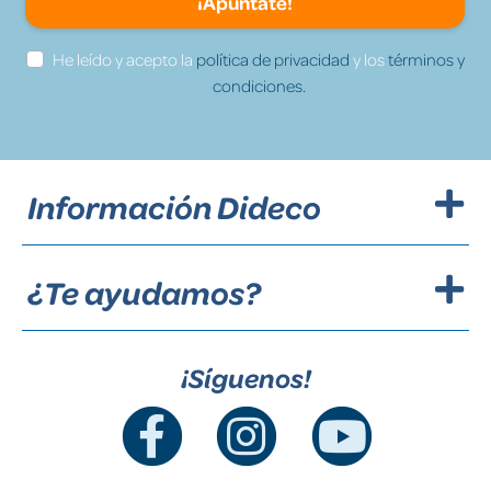
¡Apúntate!
He leído y acepto la
política de privacidad
y los
términos y
condiciones.
Información Dideco
¿Te ayudamos?
¡Síguenos!