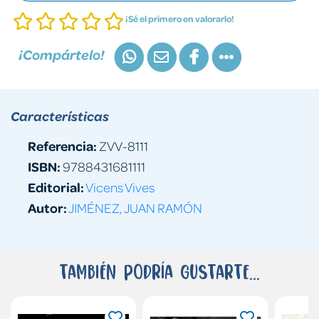
¡Sé el primero en valorarlo!
¡Compártelo!
Características
Referencia:
ZVV-8111
ISBN:
9788431681111
Editorial:
Vicens Vives
Autor:
JIMÉNEZ, JUAN RAMÓN
También podría gustarte...