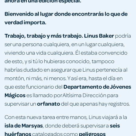
ahora en una edición especial.
Bienvenido al lugar donde encontrarás lo que de
verdad importa.
Trabajo, trabajo y más trabajo.
Linus Baker
podría
ser una persona cualquiera, en un lugar cualquiera,
viviendo una vida cualquiera. Él estaba convencido
de esto, y si tú lo hubieras conocido, tampoco
habrías dudado en asegurar que Linus pertenecía al
montón, ni más, ni menos. Y así era, hasta el día en
Departamento de Jóvenes
que este funcionario del
Mágicos
es llamado por Altísima Dirección para
orfanato
supervisar un
del que apenas hay registros.
Con esta nueva tarea entre manos, Linus viajará a la
isla de Marsyas
seis
, donde deberá supervisar a
huérfanos
peligrosos
catalogados como