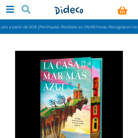
 a partir de 60€ (Península). Recíbelo en 24/48 horas. Recogida en tiendas g