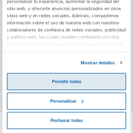
personalizar tu experiencia, aumentar la seguridad del
sitio web, y ofrecerte anuncios personalizados en otros
sitios web y en redes sociales. Además, compartimos
información sobre el uso de nuestra web con nuestros
colaboradores de confianza de redes sociales, publicidad
y análisis web, los cuales pueden combinarla con otra
información recopilada a partir del uso que hayas hecho
de sus servicios. Para más información consulta la
Manual de ghosting
Piel de cuervo
Power
Política de Cookies
y la
Política de Privacidad
.
para principiantes
(edición especial
espec
Mostrar detalles
(edición limitada
con cantos
(Sag
con cantos
tintados)
20,95€
23,95€
tintados)
Permitir todas
Comprar
Comprar
Personalizar
Rechazar todas