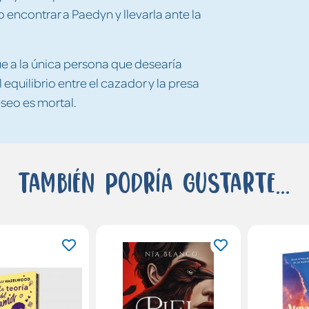
 encontrar a Paedyn y llevarla ante la
gue a la única persona que desearía
l equilibrio entre el cazador y la presa
eseo es mortal.
También podría gustarte...