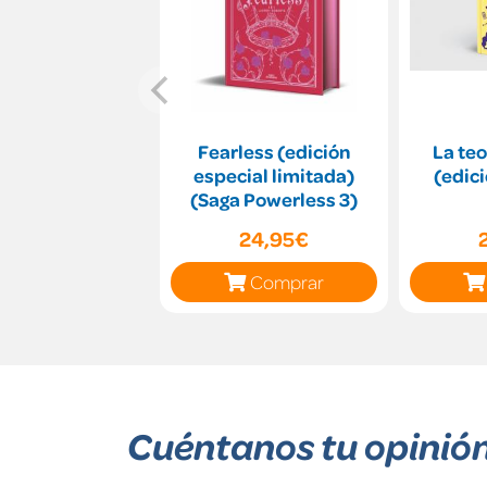
Fearless (edición
La teo
especial limitada)
(edici
(Saga Powerless 3)
24,95€
Comprar
Cuéntanos tu opinió