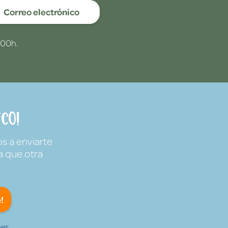
Correo electrónico
:00h.
co!
s a enviarte
a que otra
!
es.