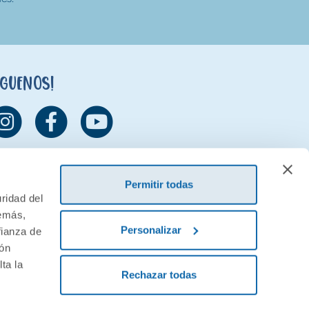
íguenos!
Permitir todas
ridad del
demás,
Personalizar
fianza de
ión
ta la
Rechazar todas