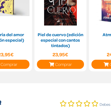
ría del amor
Piel de cuervo (edición
Atm
ón especial)
especial con cantos
tintados)
23,95€
23,95€
2
Comprar
Comprar
n
Debes i