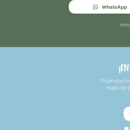
WhatsApp
Hora
¡E
Prometemos 
mails de 