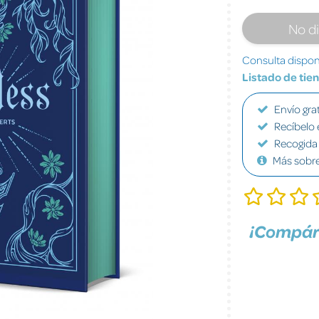
No d
Consulta disponi
Listado de tie
Envío grat
Recíbelo 
Recogida 
Más sobr
¡Compár