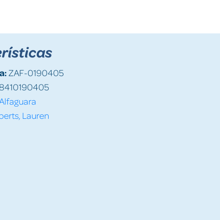
rísticas
a:
ZAF-0190405
8410190405
Alfaguara
erts, Lauren