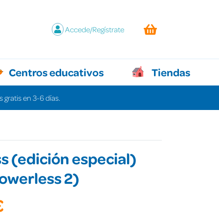
Accede/Regístrate
Centros educativos
Tiendas
 gratis en 3-6 días.
s (edición especial)
owerless 2)
€