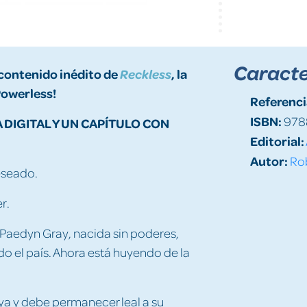
Caracte
n contenido inédito de
, la
Reckless
Powerless!
Referenci
ISBN:
978
 DIGITAL Y UN CAPÍTULO CON
Editorial:
Autor:
Rob
deseado.
r.
, Paedyn Gray, nacida sin poderes,
odo el país. Ahora está huyendo de la
lya y debe permanecer leal a su