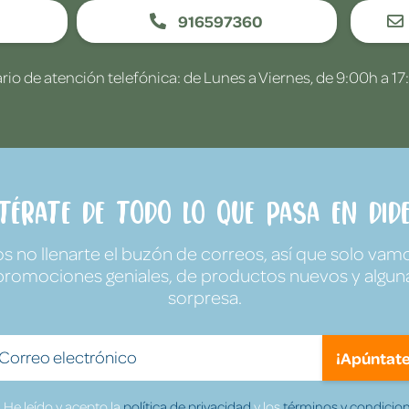
916597360
rio de atención telefónica: de Lunes a Viernes, de 9:00h a 17
ntérate de todo lo que pasa en Dide
no llenarte el buzón de correos, así que solo vamo
promociones geniales, de productos nuevos y algun
sorpresa.
¡Apúntate
He leído y acepto la
política de privacidad
y los
términos y condicion