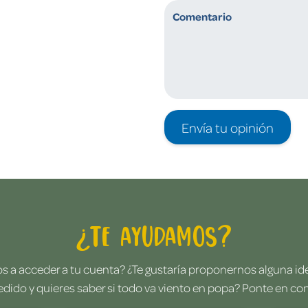
Envía tu opinión
¿Te ayudamos?
 a acceder a tu cuenta? ¿Te gustaría proponernos alguna i
edido y quieres saber si todo va viento en popa? Ponte en co