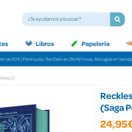
tes
Libros
Papelería
rtir de 60€ (Península). Recíbelo en 24/48 horas. Recogida en tiendas
rless 2)
Reckles
(Saga P
24,95