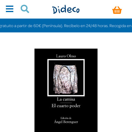
uito a partir de 60€ (Península). Recíbelo en 24/48 horas. Recogida en tiend