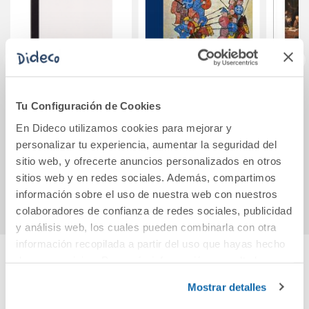
Entremeses
El Cid Campeador
Tu Configuración de Cookies
En Dideco utilizamos cookies para mejorar y
personalizar tu experiencia, aumentar la seguridad del
11,50€
7,00€
sitio web, y ofrecerte anuncios personalizados en otros
sitios web y en redes sociales. Además, compartimos
Comprar
Comprar
información sobre el uso de nuestra web con nuestros
colaboradores de confianza de redes sociales, publicidad
y análisis web, los cuales pueden combinarla con otra
información recopilada a partir del uso que hayas hecho
de sus servicios. Para más información consulta la
Cuéntanos tu opinión
Política de Cookies
y la
Política de Privacidad
.
Mostrar detalles