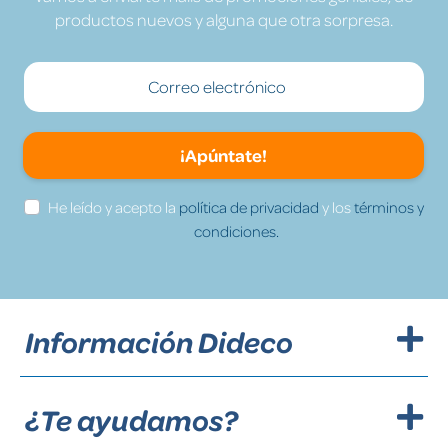
productos nuevos y alguna que otra sorpresa.
¡Apúntate!
He leído y acepto la
política de privacidad
y los
términos y
condiciones.
Información Dideco
¿Te ayudamos?