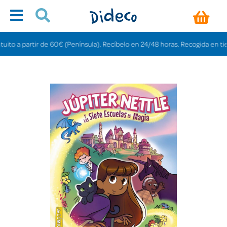
 a partir de 60€ (Península). Recíbelo en 24/48 horas. Recogida en tiendas 