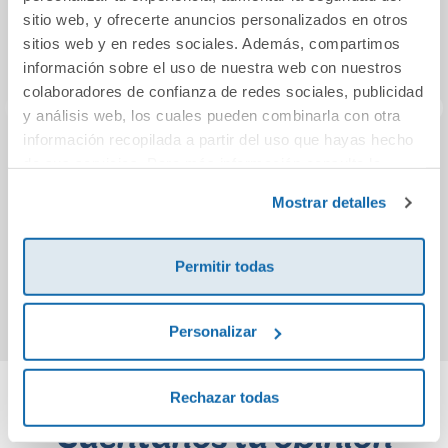
sitio web, y ofrecerte anuncios personalizados en otros
sitios web y en redes sociales. Además, compartimos
información sobre el uso de nuestra web con nuestros
colaboradores de confianza de redes sociales, publicidad
y análisis web, los cuales pueden combinarla con otra
información recopilada a partir del uso que hayas hecho
Un viaje por las
Legendario
El co
de sus servicios. Para más información consulta la
letras
(¡p
Política de Cookies
y la
Política de Privacidad
.
Mostrar detalles
16,90€
27,90€
Permitir todas
Comprar
Comprar
Personalizar
Rechazar todas
Cuéntanos tu opinión