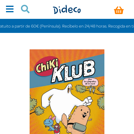
o a partir de 60€ (Península). Recíbelo en 24/48 horas. Recogida en tiendas