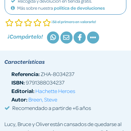
Recogida y devolución en tienda gratis.
Más sobre nuestra
política de devoluciones
¡Sé el primero en valorarlo!
¡Compártelo!
Características
Referencia:
ZHA-8034237
ISBN:
9791388034237
Editorial:
Hachette Heroes
Autor:
Breen, Steve
Recomendado a partir de +6 años
Lucy, Bruce y Oliver están cansados de quedarse al