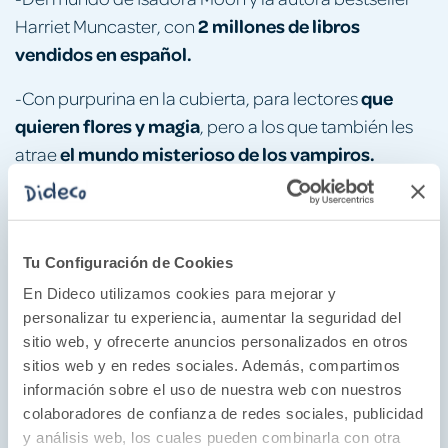
2 millones de libros
Harriet Muncaster, con
vendidos en español.
que
-Con purpurina en la cubierta, para lectores
quieren flores y magia
, pero a los que también les
el mundo misterioso de los vampiros.
atrae
¿Por qué nos gusta?
Conoce a Isadora Moon, su mamá es un hada y su
Tu Configuración de Cookies
papá un vampiro y ella tiene un poco de los dos.
En Dideco utilizamos cookies para mejorar y
Disfrutaréis con sus historias más divertidas y os
personalizar tu experiencia, aumentar la seguridad del
enseñará su mundo lleno de aventuras, fantasía y
sitio web, y ofrecerte anuncios personalizados en otros
color.
sitios web y en redes sociales. Además, compartimos
Lectura fácil para los más jóvenes de la casa, dónde
información sobre el uso de nuestra web con nuestros
podrán descubrir el mundo de las hadas y los
colaboradores de confianza de redes sociales, publicidad
vampiros.
y análisis web, los cuales pueden combinarla con otra