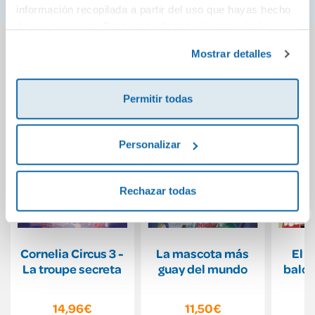
información recopilada a partir del uso que hayas hecho
de sus servicios. Para más información consulta la
También podría gustarte...
Política de Cookies
y la
Política de Privacidad
.
Mostrar detalles
Permitir todas
Personalizar
Rechazar todas
Cornelia Circus 3 -
La mascota más
El j
La troupe secreta
guay del mundo
balon
14,96€
11,50€