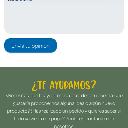
Envía tu opinión
¿Te ayudamos?
¿Necesitas que te ayudemos a acceder a tu cuenta? ¿Te
gustaría proponernos alguna idea o algún nuevo
producto? ¿Has realizado un pedido y quieres saber si
todo va viento en popa? Ponte en contacto con
nosotros.