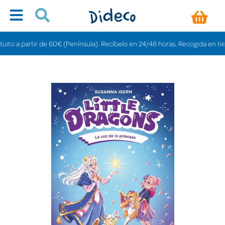
 a partir de 60€ (Península). Recíbelo en 24/48 horas. Recogida en tiendas 