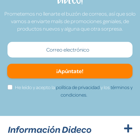
Prometemos no llenarte el buzón de correos, así que solo
vamos a enviarte mails de promociones geniales, de
productos nuevos y alguna que otra sorpresa.
¡Apúntate!
He leído y acepto la
política de privacidad
y los
términos y
condiciones.
Información Dideco