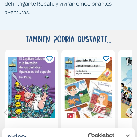
del intrigante Rocafú y vivirán emocionantes
aventuras.
También podría gustarte...
El Capitán
Querida Susi,
Los F
Calzoncillos y la
querido Paul
7: El