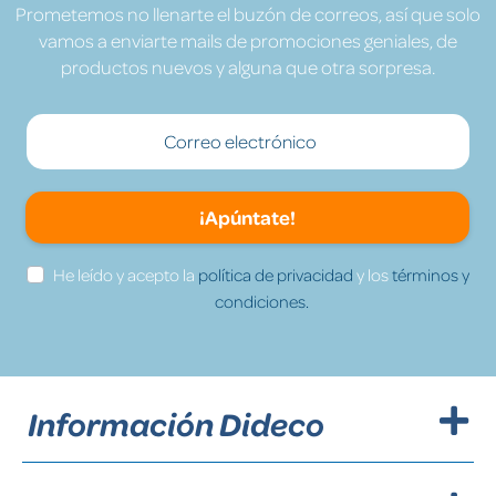
Prometemos no llenarte el buzón de correos, así que solo
vamos a enviarte mails de promociones geniales, de
productos nuevos y alguna que otra sorpresa.
¡Apúntate!
He leído y acepto la
política de privacidad
y los
términos y
condiciones.
Información Dideco