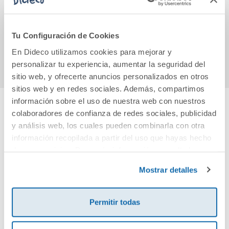
invasión de los
penal
pérfidos
9,50€
9,50€
tiparracos del
Tu Configuración de Cookies
espacio
Comprar
Comprar
En Dideco utilizamos cookies para mejorar y
personalizar tu experiencia, aumentar la seguridad del
sitio web, y ofrecerte anuncios personalizados en otros
sitios web y en redes sociales. Además, compartimos
información sobre el uso de nuestra web con nuestros
colaboradores de confianza de redes sociales, publicidad
Cuéntanos tu opinión
y análisis web, los cuales pueden combinarla con otra
información recopilada a partir del uso que hayas hecho
¡Sé el primero en valorar este producto!
de sus servicios. Para más información consulta la
Política de Cookies
y la
Política de Privacidad
.
Mostrar detalles
Debes iniciar sesión para poder valorarlo
Permitir todas