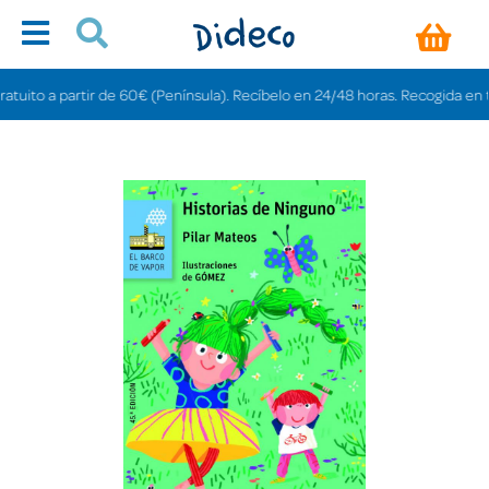
ito a partir de 60€ (Península). Recíbelo en 24/48 horas. Recogida en tienda