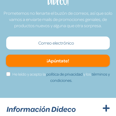
Dideco!
Prometemos no llenarte el buzón de correos, así que solo
vamos a enviarte mails de promociones geniales, de
productos nuevos y alguna que otra sorpresa.
¡Apúntate!
He leído y acepto la
política de privacidad
y los
términos y
condiciones.
Información Dideco