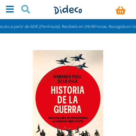
o a partir de 60€ (Península). Recíbelo en 24/48 horas. Recogida en tiendas