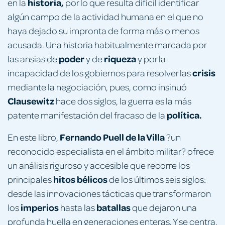
historia,
en la
por lo que resulta difícil identificar
algún campo de la actividad humana en el que no
haya dejado su impronta de forma más o menos
acusada. Una historia habitualmente marcada por
poder
riqueza
las ansias de
y de
y por la
crisis
incapacidad de los gobiernos para resolver las
mediante la negociación, pues, como insinuó
Clausewitz
hace dos siglos, la guerra es la más
política.
patente manifestación del fracaso de la
Fernando Puell
de la Villa
En este libro,
?un
reconocido especialista en el ámbito militar? ofrece
un análisis riguroso y accesible que recorre los
hitos bélicos
principales
de los últimos seis siglos:
desde las innovaciones tácticas que transformaron
imperios
batallas
los
hasta las
que dejaron una
profunda huella en generaciones enteras. Y se centra,