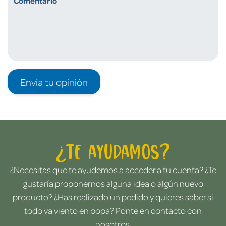
Envía tu opinión
¿Te ayudamos?
¿Necesitas que te ayudemos a acceder a tu cuenta? ¿Te
gustaría proponernos alguna idea o algún nuevo
producto? ¿Has realizado un pedido y quieres saber si
todo va viento en popa? Ponte en contacto con
nosotros.