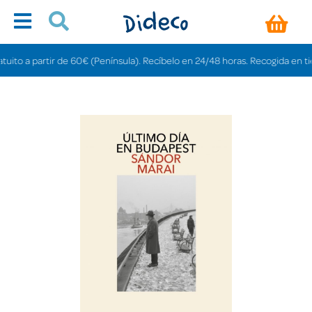
o a partir de 60€ (Península). Recíbelo en 24/48 horas. Recogida en tiendas