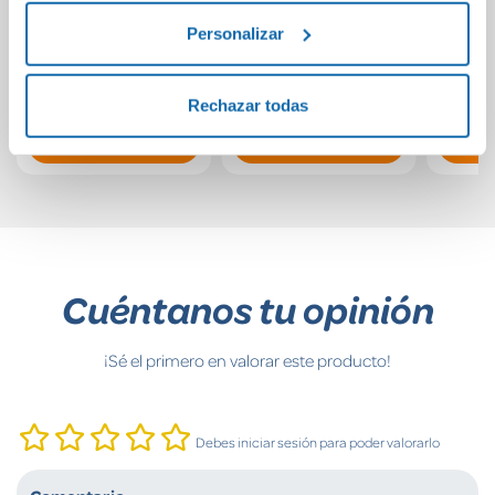
Ransom Canyon
Las cartas nunca
Proye
mienten
años 
Personalizar
14,90€
10,95€
Rechazar todas
Comprar
Comprar
Cuéntanos tu opinión
¡Sé el primero en valorar este producto!
Debes iniciar sesión para poder valorarlo