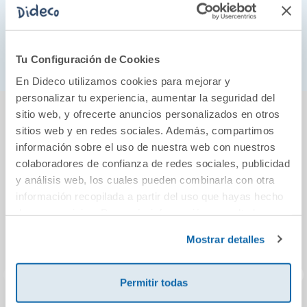
que sabe recrear como nadie la magia de Budapest,
tan poderosa y tan atractiva.»
La République des Livres
Tu Configuración de Cookies
En Dideco utilizamos cookies para mejorar y
personalizar tu experiencia, aumentar la seguridad del
También podría gustarte...
sitio web, y ofrecerte anuncios personalizados en otros
sitios web y en redes sociales. Además, compartimos
información sobre el uso de nuestra web con nuestros
colaboradores de confianza de redes sociales, publicidad
y análisis web, los cuales pueden combinarla con otra
información recopilada a partir del uso que hayas hecho
de sus servicios. Para más información consulta la
Política de Cookies
y la
Política de Privacidad
.
Mostrar detalles
Permitir todas