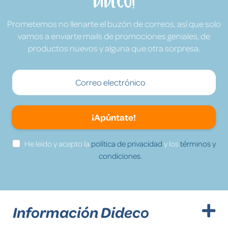
Dideco!
Prometemos no llenarte el buzón de correos, así que solo
vamos a enviarte mails de promociones geniales, de
productos nuevos y alguna que otra sorpresa.
¡Apúntate!
He leído y acepto la
política de privacidad
y los
términos y
condiciones.
Información Dideco