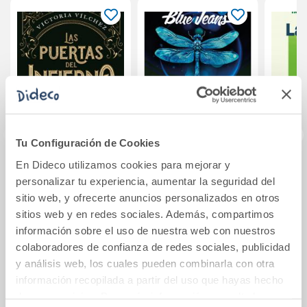
Tu Configuración de Cookies
En Dideco utilizamos cookies para mejorar y
Las puertas del
La última vez que
La vue
personalizar tu experiencia, aumentar la seguridad del
infierno
pienso en ti
en
sitio web, y ofrecerte anuncios personalizados en otros
h
sitios web y en redes sociales. Además, compartimos
12,95€
11,95€
información sobre el uso de nuestra web con nuestros
colaboradores de confianza de redes sociales, publicidad
Comprar
Comprar
y análisis web, los cuales pueden combinarla con otra
información recopilada a partir del uso que hayas hecho
de sus servicios. Para más información consulta la