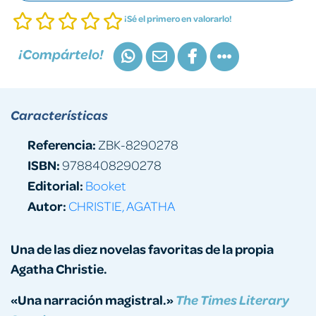
¡Sé el primero en valorarlo!
¡Compártelo!
Características
Referencia:
ZBK-8290278
ISBN:
9788408290278
Editorial:
Booket
Autor:
CHRISTIE, AGATHA
Una de las diez novelas favoritas de la propia
Agatha Christie.
«Una narración magistral.»
The Times Literary