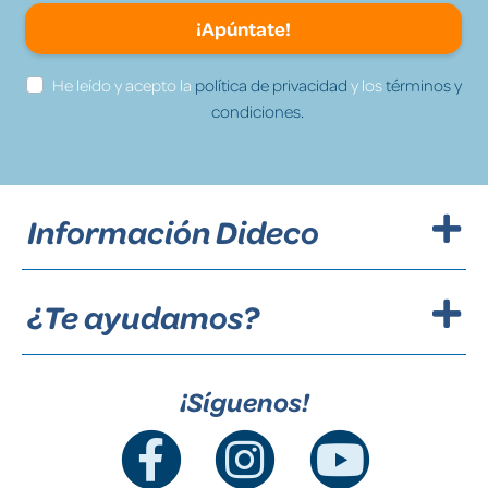
¡Apúntate!
He leído y acepto la
política de privacidad
y los
términos y
condiciones.
Información Dideco
¿Te ayudamos?
¡Síguenos!