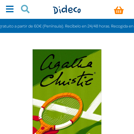
ito a partir de 60€ (Península). Recíbelo en 24/48 horas. Recogida en tiend