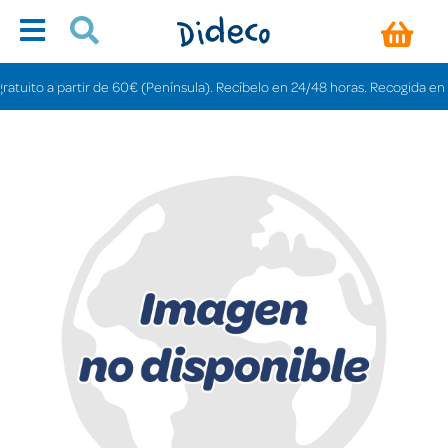
ito a partir de 60€ (Península). Recíbelo en 24/48 horas. Recogida en tiend