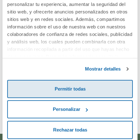
Cuéntanos tu opinión
personalizar tu experiencia, aumentar la seguridad del
sitio web, y ofrecerte anuncios personalizados en otros
sitios web y en redes sociales. Además, compartimos
¡Sé el primero en valorar este producto!
información sobre el uso de nuestra web con nuestros
colaboradores de confianza de redes sociales, publicidad
y análisis web, los cuales pueden combinarla con otra
Debes iniciar sesión para poder valorarlo
información recopilada a partir del uso que hayas hecho
de sus servicios. Para más información consulta la
Política de Cookies
y la
Política de Privacidad
.
Mostrar detalles
Permitir todas
Envía tu opinión
Personalizar
Rechazar todas