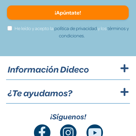
¡Apúntate!
He leído y acepto la
política de privacidad
y los
términos y
condiciones.
Información Dideco
¿Te ayudamos?
¡Síguenos!