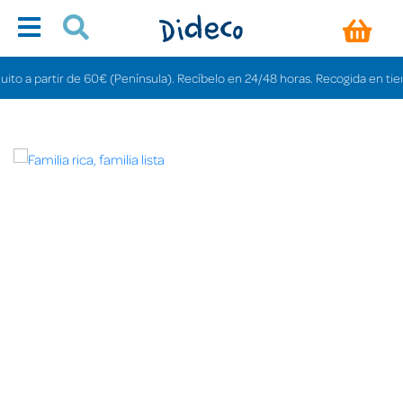
 a partir de 60€ (Península). Recíbelo en 24/48 horas. Recogida en tiendas 