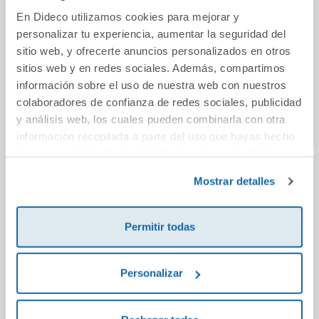
En Dideco utilizamos cookies para mejorar y
personalizar tu experiencia, aumentar la seguridad del
sitio web, y ofrecerte anuncios personalizados en otros
sitios web y en redes sociales. Además, compartimos
información sobre el uso de nuestra web con nuestros
colaboradores de confianza de redes sociales, publicidad
y análisis web, los cuales pueden combinarla con otra
información recopilada a partir del uso que hayas hecho
de sus servicios. Para más información consulta la
Política de Cookies
y la
Política de Privacidad
.
Mostrar detalles
Presentes
Mi primer libro del
Pedi
bosque
n
Permitir todas
21,90€
9,95€
Personalizar
Comprar
Comprar