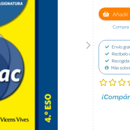
Añadir 
Compra a
Envío grat
Recíbelo 
Recogida 
Más sobr
¡Compár