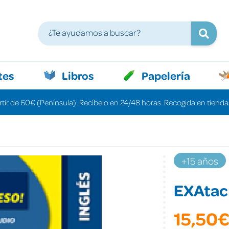
tes
Libros
Papelería
rtir de 60€ (Península). Recíbelo en 24/48 horas. Recogida en tiendas
+15 años
EXAtac 
15,50