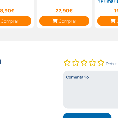
1 Primari
M
18,90€
22,90€
1
Comprar
Comprar
n
Debes i