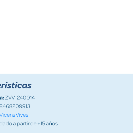
rísticas
a:
ZVV-240014
8468209913
Vicens Vives
do a partir de +15 años