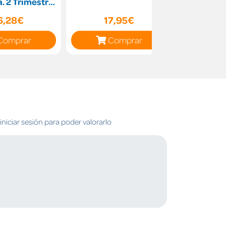
a. 2 Trimestre.
atices
6,28€
17,95€
14
Comprar
Comprar
C
niciar sesión para poder valorarlo