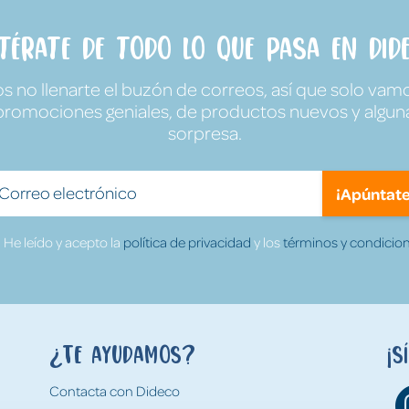
ntérate de todo lo que pasa en Dide
no llenarte el buzón de correos, así que solo vamo
promociones geniales, de productos nuevos y algun
sorpresa.
¡Apúntate
He leído y acepto la
política de privacidad
y los
términos y condicion
¿Te ayudamos?
¡S
Contacta con Dideco