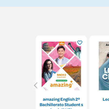
amazing English 2º
Le
Bachillerato Student s