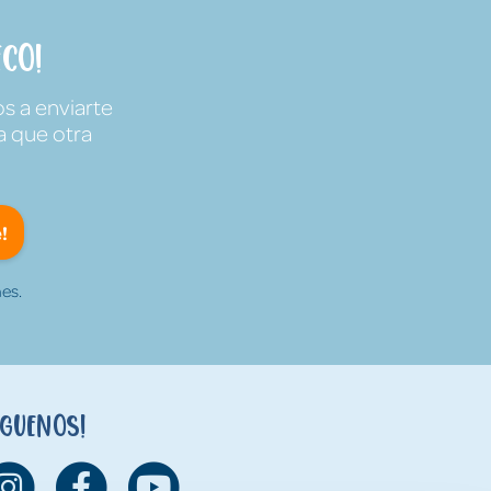
co!
s a enviarte
a que otra
!
es.
íguenos!