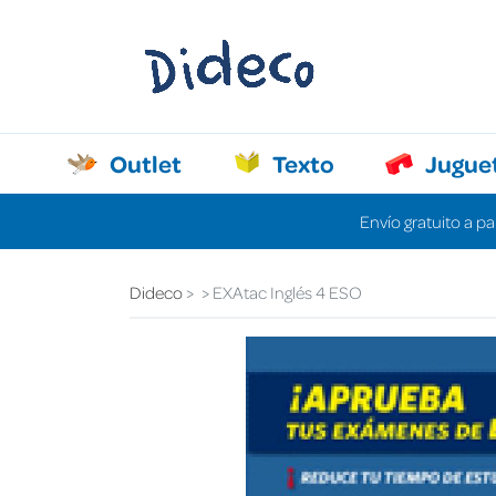
Outlet
Texto
Jugue
Envío gratuito a pa
Dideco
EXAtac Inglés 4 ESO