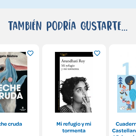
También podría gustarte...
che cruda
Mi refugio y mi
Cuadern
tormenta
Castellan