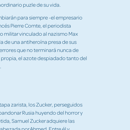
aordinario puzle de su vida.
biarán para siempre -el empresario
ncés Pierre Comte, el periodista
o militar vinculado al nazismo Max
la de una antiheroína presa de sus
errores que no terminará nunca de
 propia, el azote despiadado tanto del
.
 etapa zarista, los Zucker, perseguidos
abandonar Rusia huyendo del horror y
metida, Samuel Zucker adquiere las
ncabezada por Ahmed. Entre él y