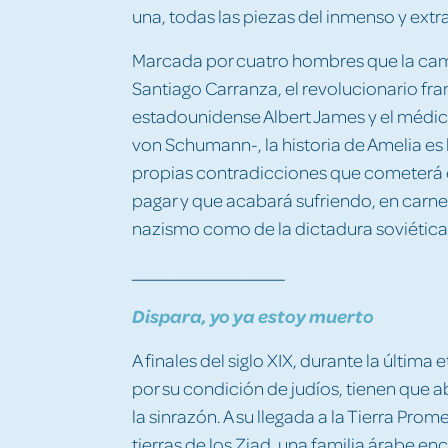
una, todas las piezas del inmenso y extr
Marcada por cuatro hombres que la cam
Santiago Carranza, el revolucionario fra
estadounidense Albert James y el médic
von Schumann-, la historia de Amelia es 
propias contradicciones que cometerá 
pagar y que acabará sufriendo, en carne
nazismo como de la dictadura soviética
_________________
Dispara, yo ya estoy muerto
A finales del siglo XIX, durante la última
por su condición de judíos, tienen que 
la sinrazón. A su llegada a la Tierra Pro
tierras de los Ziad, una familia árabe e