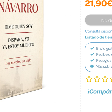
21,90
No d
Consulta disponi
Listado de tie
Envío grat
Recíbelo 
Recogida 
Más sobr
¡Compár