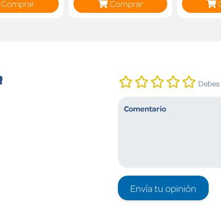
Comprar
Comprar
n
Debes i
Envía tu opinión