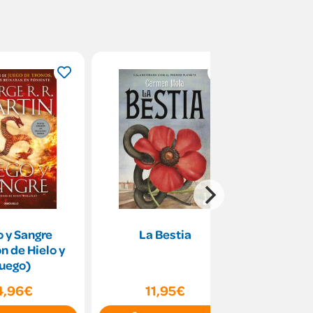
 y Sangre
La Bestia
Compr
n de Hielo y
emo
uego)
4,96€
11,95€
10