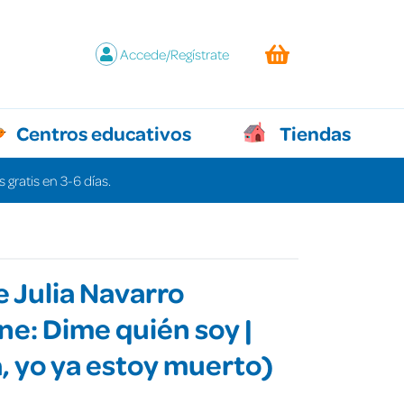
Accede/Regístrate
Centros educativos
Tiendas
 gratis en 3-6 días.
 Julia Navarro
ne: Dime quién soy |
, yo ya estoy muerto)