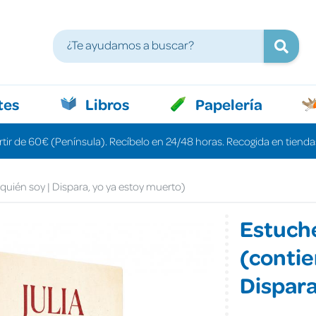
tes
Libros
Papelería
rtir de 60€ (Península). Recíbelo en 24/48 horas. Recogida en tiendas
quién soy | Dispara, yo ya estoy muerto)
Estuche
(contie
Dispara