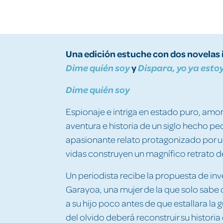
Una
edición
estuche con dos
novelas
y
Dime
quién soy
Dispara,
yo
ya
esto
Dime quién soy
Espionaje e intriga en estado puro, am
aventura e historia de un siglo hecho p
apasionante relato protagonizado por u
vidas construyen un magnífico retrato de 
Un periodista recibe la propuesta de inve
Garayoa, una mujer de la que solo sab
a su hijo poco antes de que estallara la g
del olvido deberá reconstruir su histori