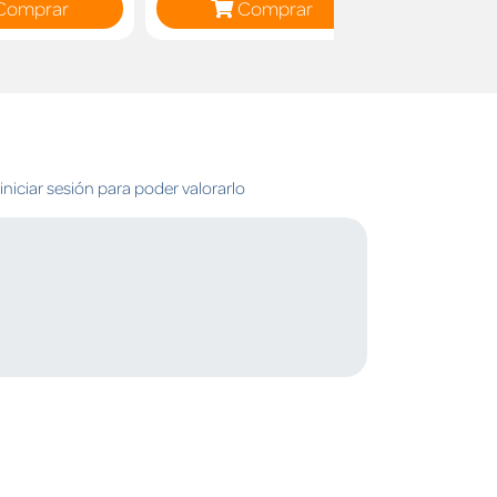
Comprar
Comprar
C
niciar sesión para poder valorarlo