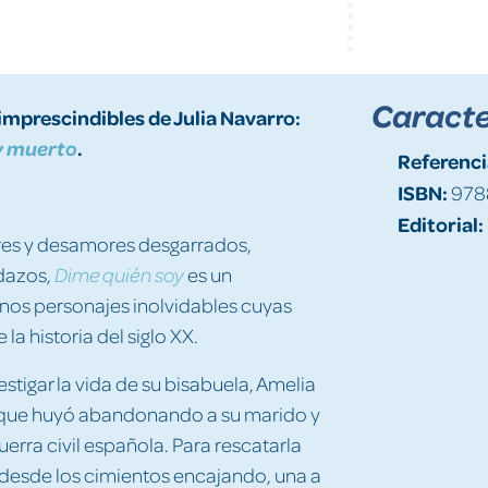
Caracte
imprescindibles de Julia Navarro:
.
y
muerto
Referenci
ISBN:
978
Editorial:
ores y desamores desgarrados,
edazos,
es un
Dime quién soy
nos personajes inolvidables cuyas
la historia del siglo XX.
stigar la vida de su bisabuela, Amelia
e que huyó abandonando a su marido y
uerra civil española. Para rescatarla
a desde los cimientos encajando, una a