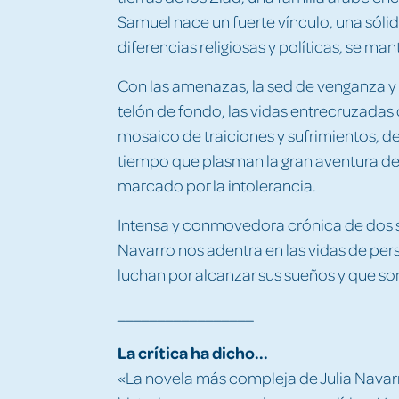
Samuel nace un fuerte vínculo, una sóli
diferencias religiosas y políticas, se ma
Con las amenazas, la sed de venganza
telón de fondo, las vidas entrecruzadas
mosaico de traiciones y sufrimientos, de
tiempo que plasman la gran aventura de vi
marcado por la intolerancia.
Intensa y conmovedora crónica de dos sa
Navarro nos adentra en las vidas de pe
luchan por alcanzar sus sueños y que so
_________________
La crítica ha dicho...
«La novela más compleja de Julia Navar