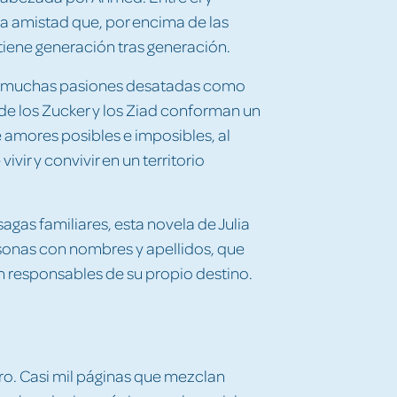
da amistad que, por encima de las
ntiene generación tras generación.
 y muchas pasiones desatadas como
 de los Zucker y los Ziad conforman un
 amores posibles e imposibles, al
vir y convivir en un territorio
gas familiares, esta novela de Julia
rsonas con nombres y apellidos, que
n responsables de su propio destino.
ro. Casi mil páginas que mezclan