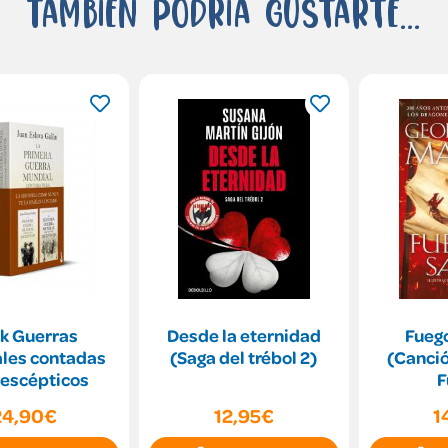
También podría gustarte...
k Guerras
Desde la eternidad
Fuego
les contadas
(Saga del trébol 2)
(Canció
 escépticos
F
24,90€
12,95€
1