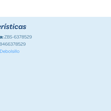
rísticas
a:
ZBS-6378529
8466378529
Debolsillo