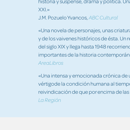
historia y suspense, drama y política. 
XXI.»
J.M. Pozuelo Yvancos,
ABC Cultural
«Una novela de personajes, unas criatu
y de los vaivenes históricos de ésta. Un 
del siglo XIX y llega hasta 1948 recorri
importantes de la historia contemporán
AreaLibros
«Una intensa y emocionada crónica de u
vértigode la condición humana al tie
reivindicación de que por encima de las 
La Región