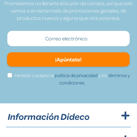
Prometemos no llenarte el buzón de correos, así que solo
vamos a enviarte mails de promociones geniales, de
productos nuevos y alguna que otra sorpresa.
¡Apúntate!
He leído y acepto la
política de privacidad
y los
términos y
condiciones.
Información Dideco