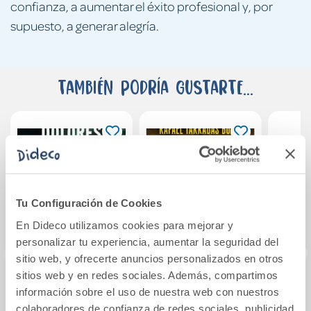
confianza, a aumentar el éxito profesional y, por
supuesto, a generar alegría.
También podría gustarte...
Tu Configuración de Cookies
En Dideco utilizamos cookies para mejorar y
personalizar tu experiencia, aumentar la seguridad del
sitio web, y ofrecerte anuncios personalizados en otros
sitios web y en redes sociales. Además, compartimos
El guardián
El hijo del Reich
Dete
información sobre el uso de nuestra web con nuestros
invisible (Trilogía
Hol
colaboradores de confianza de redes sociales, publicidad