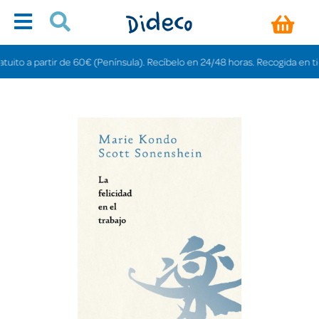
 a partir de 60€ (Península). Recíbelo en 24/48 horas. Recogida en tiendas 