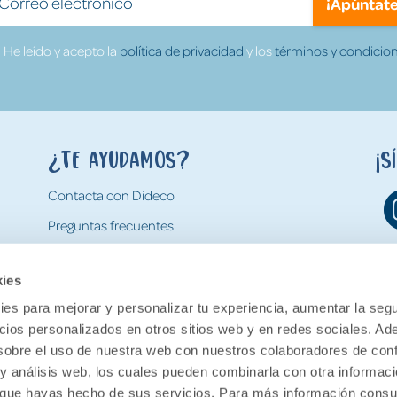
¡Apúntate
He leído y acepto la
política de privacidad
y los
términos y condicion
¿Te ayudamos?
¡S
Contacta con Dideco
Preguntas frecuentes
Formas de pago
kies
Gastos y condiciones de envío
es para mejorar y personalizar tu experiencia, aumentar la segu
Devoluciones
ncios personalizados en otros sitios web y en redes sociales. A
obre el uso de nuestra web con nuestros colaboradores de con
 y análisis web, los cuales pueden combinarla con otra informac
o que hayas hecho de sus servicios. Para más información consul