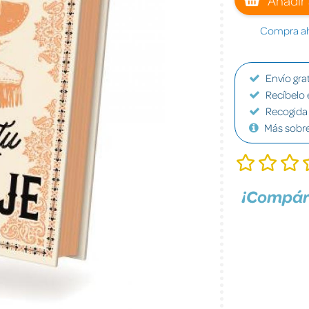
Compra aho
Envío grat
Recíbelo 
Recogida 
Más sobr
¡Compár