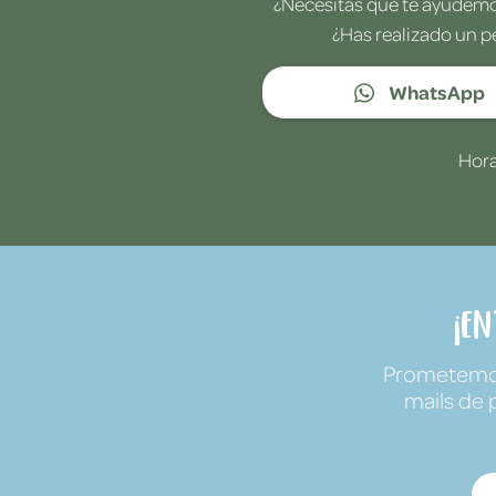
¿Necesitas que te ayudemos
¿Has realizado un p
WhatsApp
Hora
¡E
Prometemos 
mails de 