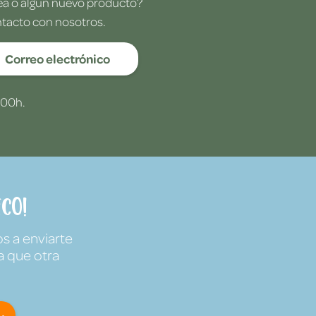
dea o algún nuevo producto?
ntacto con nosotros.
Correo electrónico
:00h.
co!
s a enviarte
a que otra