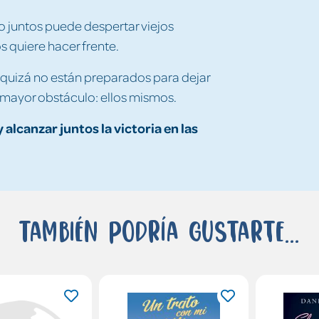
o juntos puede despertar viejos
s quiere hacer frente.
o quizá no están preparados para dejar
u mayor obstáculo: ellos mismos.
alcanzar juntos la victoria en las
También podría gustarte...