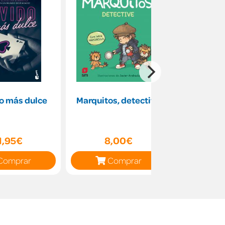
do más dulce
Marquitos, detective
CAE Promo
Apoy
1,95€
8,00€
36
Comprar
Comprar
C