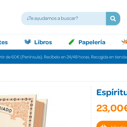
tes
Libros
Papelería
rtir de 60€ (Península). Recíbelo en 24/48 horas. Recogida en tiendas
Espírit
23,00
Añadir 