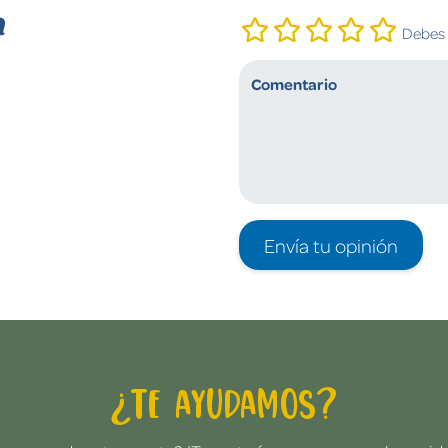
n
Debes i
Envía tu opinión
¿Te ayudamos?