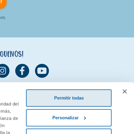
!
es.
íguenos!
Permitir todas
ridad del
demás,
Personalizar
fianza de
ión
ta la