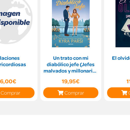
laciones
Un trato con mi
El olvi
ricordiosas
diabólico jefe (Jefes
malvados y millonarios
1)
16,00€
19,95€
1
Comprar
Comprar