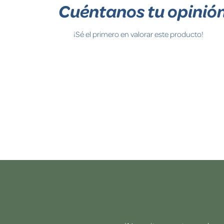
Cuéntanos tu opinió
¡Sé el primero en valorar este producto!