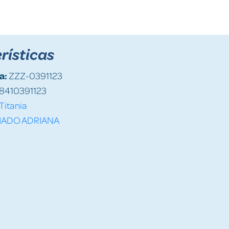
rísticas
a:
ZZZ-0391123
8410391123
Titania
IADO ADRIANA