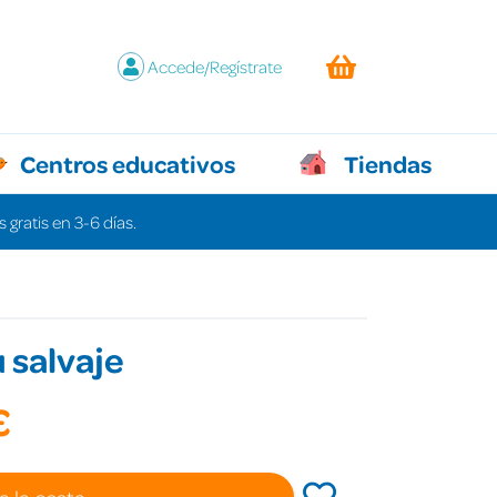
Accede/Regístrate
Centros educativos
Tiendas
 gratis en 3-6 días.
u salvaje
€
a la cesta