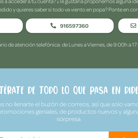
 a acceder a tu cuenta? ¿Te gustaría proponernos alguna i
edido y quieres saber si todo va viento en popa? Ponte en co
916597360
rio de atención telefónica: de Lunes a Viernes, de 9:00h a 17
ntérate de todo lo que pasa en Dide
no llenarte el buzón de correos, así que solo vamo
promociones geniales, de productos nuevos y algun
sorpresa.