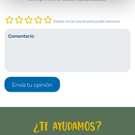
Debes iniciar sesión para poder valorarlo
Envía tu opinión
¿Te ayudamos?