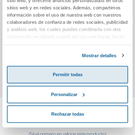
sitio web, y ofrecerte anuncios personalizados en otros
sitios web y en redes sociales. Además, compartimos
información sobre el uso de nuestra web con nuestros
colaboradores de confianza de redes sociales, publicidad
y análisis web, los cuales pueden combinarla con otra
información recopilada a partir del uso que hayas hecho
Beginner´s
CALIGRAFÍA 4
Ind
de sus servicios. Para más información consulta la
material 3 spa 2nd
edition
Política de Cookies
y la
Política de Privacidad
.
Mostrar detalles
10,95€
6,45€
Comprar
Comprar
Permitir todas
Personalizar
Rechazar todas
Cuéntanos tu opinión
¡Sé el primero en valorar este producto!