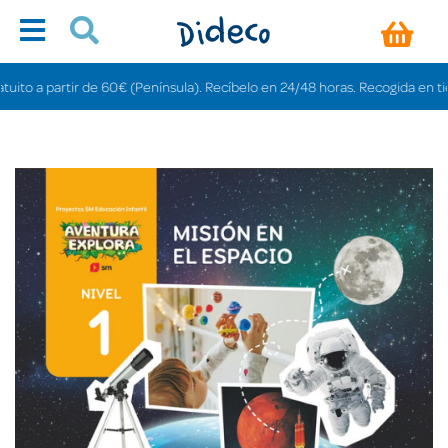
 a partir de 60€ (Península). Recíbelo en 24/48 horas. Recogida en tiendas 