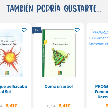
También podría gustarte...
5%
que pellizcaba
Como un árbol
PROGR
al Sol
Funda
Razo
6,41€
6,41€
5€
6,75€