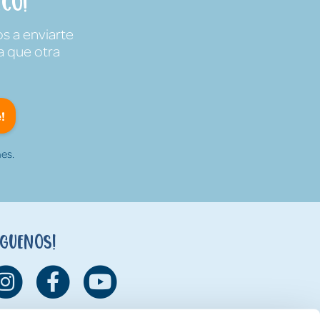
co!
s a enviarte
a que otra
!
es.
íguenos!