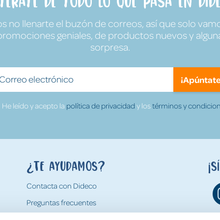
ntérate de todo lo que pasa en Dide
no llenarte el buzón de correos, así que solo vamo
promociones geniales, de productos nuevos y algun
sorpresa.
¡Apúntate
He leído y acepto la
política de privacidad
y los
términos y condicion
¿Te ayudamos?
¡S
Contacta con Dideco
Preguntas frecuentes
Formas de pago