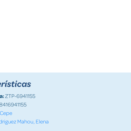
rísticas
a:
ZTP-6941155
8416941155
Cepe
driguez Mahou, Elena