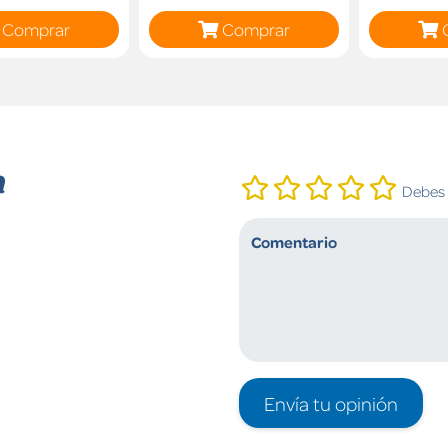
Comprar
Comprar
n
Debes i
Envía tu opinión