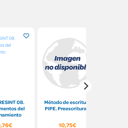
ESINT 08.
Método de escritura
La Dislali
mentos del
PIPE. Preescritura 2
Diagn
namiento
Rehabi
9,76€
10,75€
13