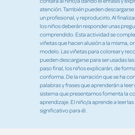
contará al niño/a dando el énfasis y exp
atención. También pueden descargarse el
un profesional, y reproducirlo. Al finaliza
los niños deberán responder unas preg
comprendido. Esta actividad se comple
viñetas que hacen alusión a la misma, o
modelo. Las viñetas para colorear y rec
pueden descargarse para ser usadas la
paso final, los niños explicarán, de forma
conforma. De la narración que se ha con
palabras y frases que aprenderán a leer 
sistema que presentamos fomenta la com
aprendizaje. El niño/a aprende a leer la
significativo para él.