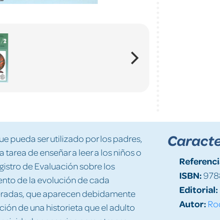
Caracte
e pueda ser utilizado por los padres,
tarea de enseñar a leer a los niños o
Referenci
istro de Evaluación sobre los
ISBN:
978
nto de la evolución de cada
Editorial:
meradas, que aparecen debidamente
Autor:
Ro
ón de una historieta que el adulto