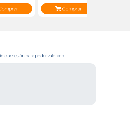
Comprar
Comprar
C
niciar sesión para poder valorarlo