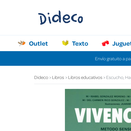
Outlet
Texto
Jugue
Envío gratuito a pa
Dideco
Libros
Libros educativos
Escucho, Habl