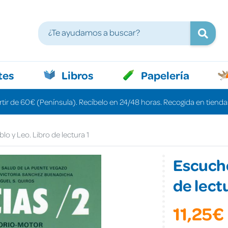
tes
Libros
Papelería
rtir de 60€ (Península). Recíbelo en 24/48 horas. Recogida en tiendas
o y Leo. Libro de lectura 1
Escucho
de lect
11,25€