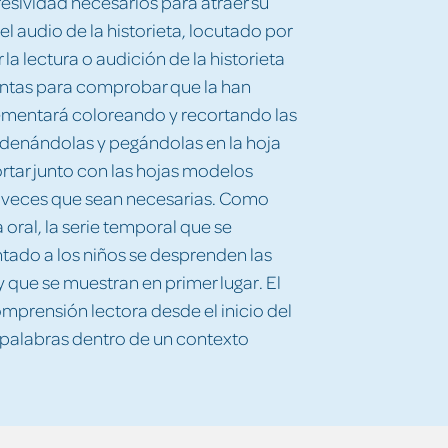
resividad necesarios para atraer su
 audio de la historieta, locutado por
r la lectura o audición de la historieta
untas para comprobar que la han
mentará coloreando y recortando las
rdenándolas y pegándolas en la hoja
ortar junto con las hojas modelos
s veces que sean necesarias. Como
 oral, la serie temporal que se
tado a los niños se desprenden las
y que se muestran en primer lugar. El
prensión lectora desde el inicio del
s palabras dentro de un contexto