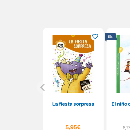
5%
La fiesta sorpresa
El niño 
5,95€
6,7