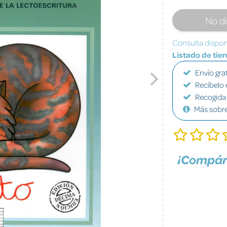
No d
Consulta disponi
Listado de tie
Envío grat
Recíbelo 
Recogida 
Más sobr
¡Compár