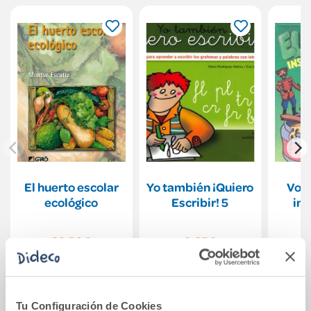
El huerto escolar
Yo también ¡Quiero
Voca
ecológico
Escribir! 5
im
32,50€
9,25€
Comprar
Comprar
Tu Configuración de Cookies