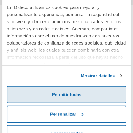
En Dideco utilizamos cookies para mejorar y
personalizar tu experiencia, aumentar la seguridad del
sitio web, y ofrecerte anuncios personalizados en otros
Cuéntanos tu opinión
sitios web y en redes sociales. Además, compartimos
información sobre el uso de nuestra web con nuestros
¡Sé el primero en valorar este producto!
colaboradores de confianza de redes sociales, publicidad
y análisis web, los cuales pueden combinarla con otra
información recopilada a partir del uso que hayas hecho
Debes iniciar sesión para poder valorarlo
de sus servicios. Para más información consulta la
Política de Cookies
y la
Política de Privacidad
.
Mostrar detalles
Permitir todas
Personalizar
Envía tu opinión