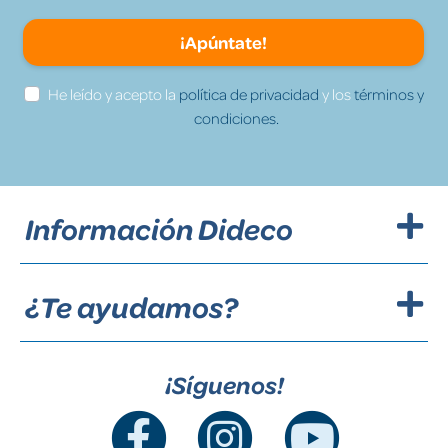
¡Apúntate!
He leído y acepto la
política de privacidad
y los
términos y
condiciones.
Información Dideco
¿Te ayudamos?
¡Síguenos!