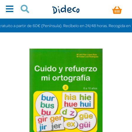
ito a partir de 60€ (Península). Recíbelo en 24/48 horas. Recogida en tienda