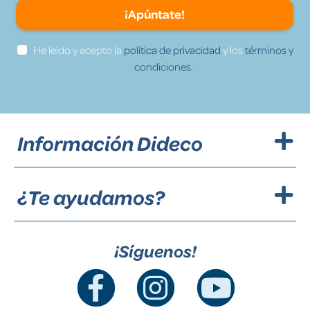
¡Apúntate!
He leído y acepto la
política de privacidad
y los
términos y
condiciones.
Información Dideco
¿Te ayudamos?
¡Síguenos!