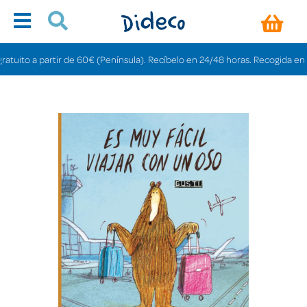
ito a partir de 60€ (Península). Recíbelo en 24/48 horas. Recogida en tiend