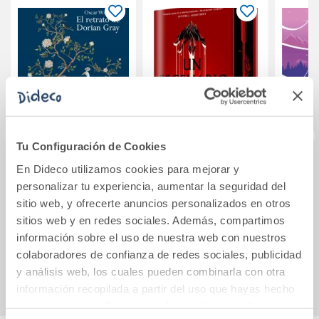
Tu Configuración de Cookies
En Dideco utilizamos cookies para mejorar y
El retrato de
Un escenario para
El 
personalizar tu experiencia, aumentar la seguridad del
Dorian Gray
villanos (EDICIÓN
sitio web, y ofrecerte anuncios personalizados en otros
ESPECIAL
sitios web y en redes sociales. Además, compartimos
LIMITADA)
10,00€
25,95€
información sobre el uso de nuestra web con nuestros
colaboradores de confianza de redes sociales, publicidad
Comprar
Comprar
y análisis web, los cuales pueden combinarla con otra
información recopilada a partir del uso que hayas hecho
de sus servicios. Para más información consulta la