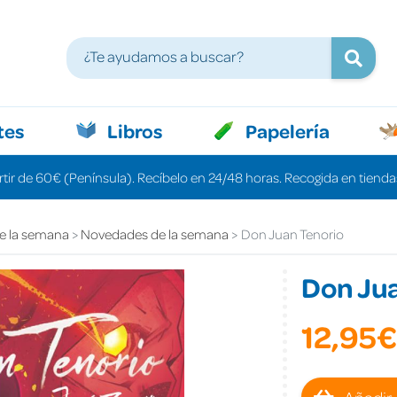
tes
Libros
Papelería
rtir de 60€ (Península). Recíbelo en 24/48 horas. Recogida en tiendas
e la semana
Novedades de la semana
Don Juan Tenorio
Don Ju
12,95€
Añadir 