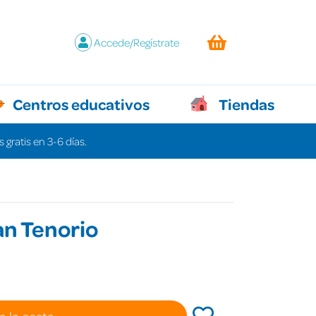
Accede/Regístrate
Centros educativos
Tiendas
 gratis en 3-6 días.
an Tenorio
a la cesta