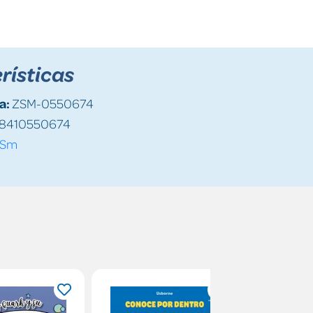
rísticas
a:
ZSM-0550674
8410550674
Sm