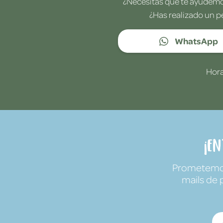
¿Necesitas que te ayudemos
¿Has realizado un p
WhatsApp
Hora
¡E
Prometemos 
mails de 