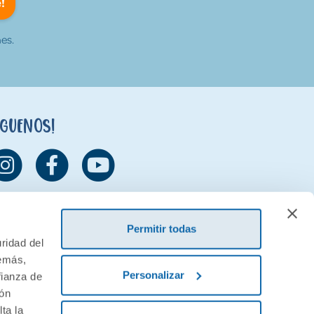
!
es.
íguenos!
Permitir todas
ridad del
demás,
Personalizar
fianza de
ión
ta la