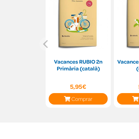
Vacances RUBIO 2n
Vacance
Primària (català)
(
5,95€
Comprar