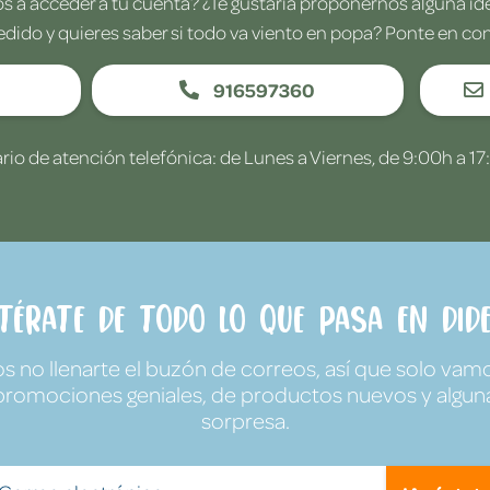
 a acceder a tu cuenta? ¿Te gustaría proponernos alguna i
edido y quieres saber si todo va viento en popa? Ponte en co
916597360
rio de atención telefónica: de Lunes a Viernes, de 9:00h a 17
ntérate de todo lo que pasa en Dide
no llenarte el buzón de correos, así que solo vamo
promociones geniales, de productos nuevos y algun
sorpresa.