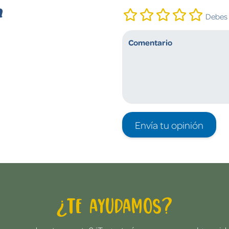
n
Debes i
Envía tu opinión
¿Te ayudamos?