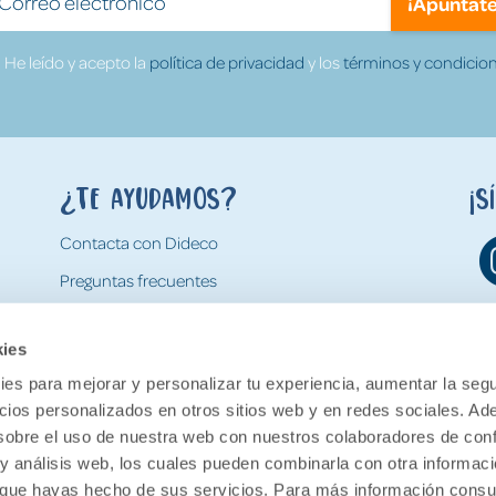
¡Apúntate
He leído y acepto la
política de privacidad
y los
términos y condicion
¿Te ayudamos?
¡S
Contacta con Dideco
Preguntas frecuentes
Formas de pago
kies
Gastos y condiciones de envío
es para mejorar y personalizar tu experiencia, aumentar la segu
Devoluciones
ncios personalizados en otros sitios web y en redes sociales. A
obre el uso de nuestra web con nuestros colaboradores de con
 y análisis web, los cuales pueden combinarla con otra informac
o que hayas hecho de sus servicios. Para más información consul