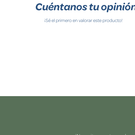
Cuéntanos tu opinió
¡Sé el primero en valorar este producto!