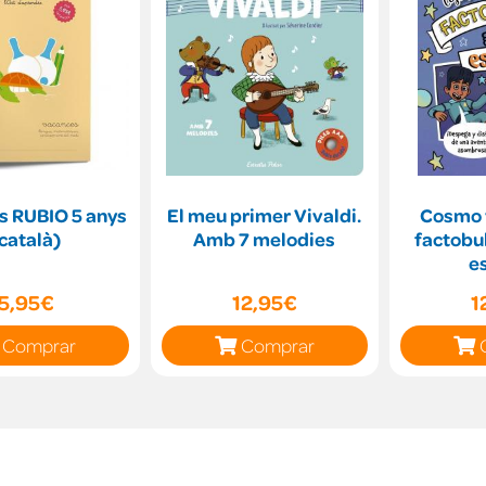
s RUBIO 5 anys
El meu primer Vivaldi.
Cosmo y
català)
Amb 7 melodies
factobul
e
5,95€
12,95€
1
Comprar
Comprar