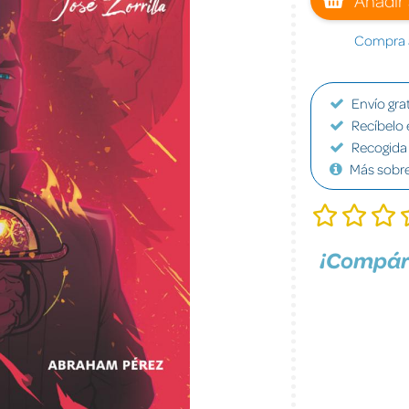
Compra a
Envío grat
Recíbelo 
Recogida 
Más sobr
¡Compár