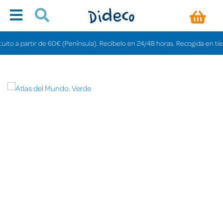
 a partir de 60€ (Península). Recíbelo en 24/48 horas. Recogida en tiendas 