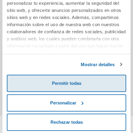
personalizar tu experiencia, aumentar la seguridad del
sitio web, y ofrecerte anuncios personalizados en otros
sitios web y en redes sociales. Además, compartimos
información sobre el uso de nuestra web con nuestros
colaboradores de confianza de redes sociales, publicidad
y análisis web, los cuales pueden combinarla con otra
información recopilada a partir del uso que hayas hecho
de sus servicios. Para más información consulta la
El manual de
Otra historia de la
Ona, 
Política de Cookies
y la
Política de Privacidad
.
fútbol
música (El
Mostrar detalles
Barroquista)
11,90€
20,90€
Permitir todas
Comprar
Comprar
Personalizar
Rechazar todas