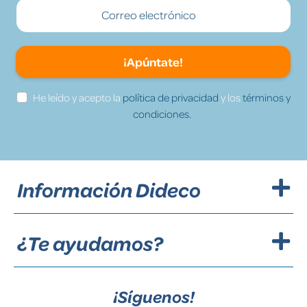
¡Apúntate!
He leído y acepto la
política de privacidad
y los
términos y
condiciones.
Información Dideco
¿Te ayudamos?
¡Síguenos!