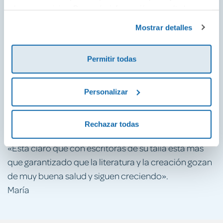
de sus servicios. Para más información consulta la
Javier Morales,
Público
Política de Cookies
y la
Política de Privacidad
.
Mostrar detalles
«Agatha Christie tiene quien le guarde el trono».
Laura Blanco,
Diario de Sevilla
Permitir todas
«Incómoda, trepidante, perversa, comprometida:
[así es] la literatura de Martín Gijón, que crea novelas
Personalizar
policíacas ágiles y con una importante carga de
denuncia social».
(RTVE)
Rechazar todas
Página 2
«Está claro que con escritoras de su talla está más
que garantizado que la literatura y la creación gozan
de muy buena salud y siguen creciendo».
María