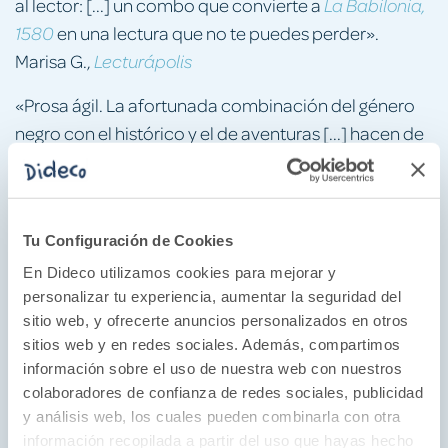
al lector: [...] un combo que convierte a
La Babilonia,
en una lectura que no te puedes perder».
1580
Marisa G.,
Lecturápolis
«Prosa ágil. La afortunada combinación del género
negro con el histórico y el de aventuras [...] hacen de
una entrega plena de atractivos».
La Babilonia, 1580
Manuel Pecellín,
Hoy
«Respira hondo, lee y.... que Dios te pille confesado.
Tu Configuración de Cookies
Lo mejor de la novela negra y la histórica se unen en
En Dideco utilizamos cookies para mejorar y
la pluma de Susana Martín Gijón».
personalizar tu experiencia, aumentar la seguridad del
Luis Zueco
sitio web, y ofrecerte anuncios personalizados en otros
sitios web y en redes sociales. Además, compartimos
«A Martín Gijón podríamos emparentarla con los
información sobre el uso de nuestra web con nuestros
autores de la novela negra mediterránea, los
colaboradores de confianza de redes sociales, publicidad
Camilleri, Márkaris [...]; con el eco aún cercano de
y análisis web, los cuales pueden combinarla con otra
información recopilada a partir del uso que hayas hecho
Vázquez Montalbán».