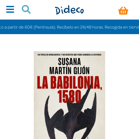
rtir de 60€ (Península). Recíbelo en 24/48 horas. Recogida en tiendas grati