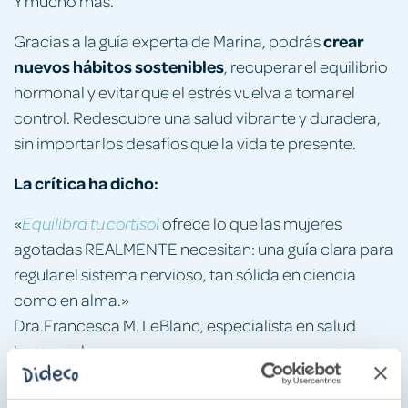
Y mucho más.
crear
Gracias a la guía experta de Marina, podrás
nuevos hábitos sostenibles
, recuperar el equilibrio
hormonal y evitar que el estrés vuelva a tomar el
control. Redescubre una salud vibrante y duradera,
sin importar los desafíos que la vida te presente.
La crítica ha dicho:
«
ofrece lo que las mujeres
Equilibra tu cortisol
agotadas REALMENTE necesitan: una guía clara para
regular el sistema nervioso, tan sólida en ciencia
como en alma.»
Dra.Francesca M. LeBlanc, especialista en salud
hormonal
«Marina Wright nos guía con maestría hacia un