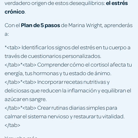
el estrés
verdadero origen de estos desequilibrios:
crónico
.
Plan de 5 pasos
Con el
de Marina Wright, aprenderás
a:
*<tab> Identificar los signos del estrés en tu cuerpo a
través de cuestionarios personalizados.
</tab>*<tab> Comprender cómo el cortisol afecta tu
energía, tus hormonas y tu estado de ánimo.
</tab>*<tab> Incorporar recetas nutritivas y
deliciosas que reducen la inflamación y equilibran el
azúcar en sangre.
</tab>*<tab> Crear rutinas diarias simples para
calmar el sistema nervioso y restaurar tu vitalidad.
</tab>