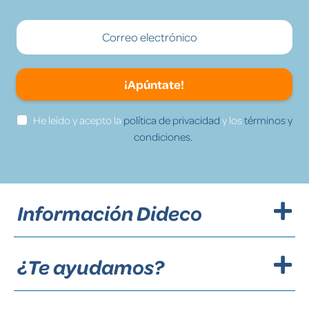
¡Apúntate!
He leído y acepto la
política de privacidad
y los
términos y
condiciones.
Información Dideco
¿Te ayudamos?