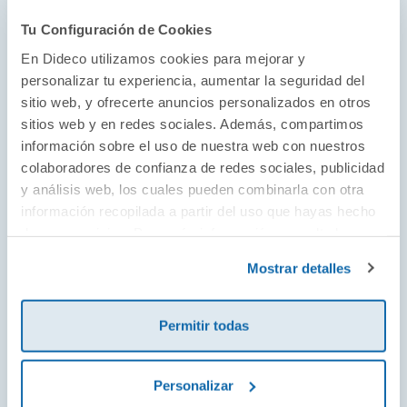
cuerpo fuerte y una mente serena, a través de pasos
Tu Configuración de Cookies
sencillos y alcanzables. Este libro es, en sí mismo,
En Dideco utilizamos cookies para mejorar y
una deliciosa receta para recuperar la vitalidad.»
personalizar tu experiencia, aumentar la seguridad del
Suzy Reading, psicóloga y autora de
La revolución
sitio web, y ofrecerte anuncios personalizados en otros
del autocuidado
sitios web y en redes sociales. Además, compartimos
información sobre el uso de nuestra web con nuestros
colaboradores de confianza de redes sociales, publicidad
«Una guía práctica e inspiradora para fortalecer la
y análisis web, los cuales pueden combinarla con otra
resiliencia y fomentar una respuesta saludable al
información recopilada a partir del uso que hayas hecho
estrés. ¡Algo que todos necesitamos!»
de sus servicios. Para más información consulta la
Farzanah Nasser, nutricionista y autora
Política de Cookies
y la
Política de Privacidad
.
Mostrar detalles
«Una guía maravillosa para revertir el agotamiento y
vivir una vida más saludable y en calma.»
Permitir todas
Melissa Hemsley, autora superventas de
Real
Healthy
Personalizar