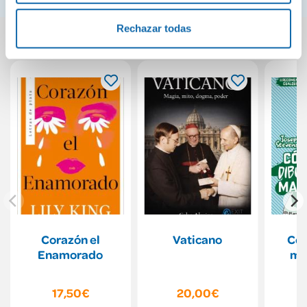
Rechazar todas
También podría gustarte...
Corazón el
Vaticano
Cóm
Enamorado
ma
17,50€
20,00€