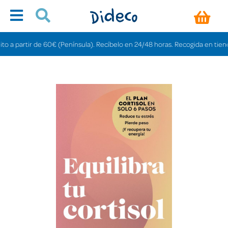
artir de 60€ (Península). Recíbelo en 24/48 horas. Recogida en tiendas grat