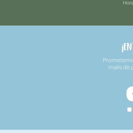
Hora
¡E
Prometemos 
mails de 