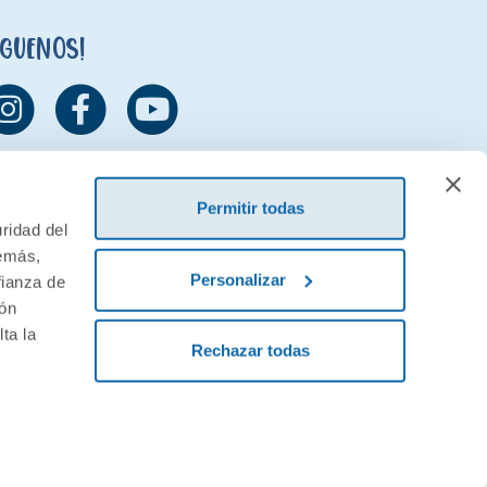
íguenos!
Permitir todas
ridad del
demás,
Personalizar
fianza de
ión
ta la
Rechazar todas
ivacidad
Condiciones generales de contratación