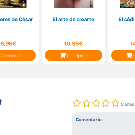
eres de César
El arte de crearte
El cód
16,95€
10,95€
1
Comprar
Comprar
n
Debes i