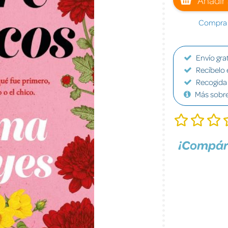
Compra a
Envío grat
Recíbelo 
Recogida 
Más sobr
¡Compár