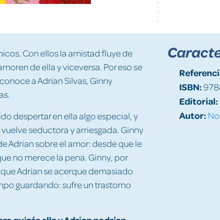
Caracte
cos. Con ellos la amistad fluye de
amoren de ella y viceversa. Por eso se
Referenci
conoce a Adrian Silvas, Ginny
ISBN:
978
as.
Editorial:
Autor:
No
do despertar en ella algo especial, y
 vuelve seductora y arriesgada. Ginny
e Adrian sobre el amor: desde que le
que no merece la pena. Ginny, por
ar que Adrian se acerque demasiado
empo guardando: sufre un trastorno
ero quizás ella y Adrian podrían