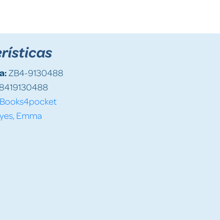
rísticas
a:
ZB4-9130488
8419130488
Books4pocket
yes, Emma