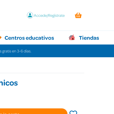
Accede/Regístrate
Centros educativos
Tiendas
 gratis en 3-6 días.
hicos
a la cesta