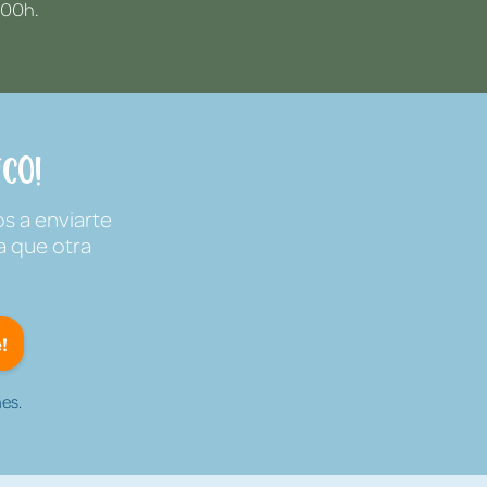
:00h.
co!
s a enviarte
a que otra
!
es.