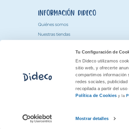
Información Dideco
Quiénes somos
Nuestras tiendas
Trabaja con nosotros
Tu Configuración de Coo
Tarjeta Regalo Dideco
En Dideco utilizamos cooki
sitio web, y ofrecerte anu
compartimos información s
redes sociales, publicidad
recopilada a partir del us
Política de Cookies
y la
P
2026 Feran. Todos los derechos quedan res
Mostrar detalles