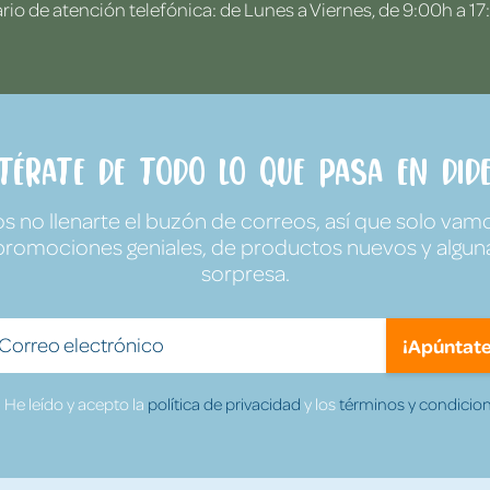
rio de atención telefónica: de Lunes a Viernes, de 9:00h a 17
ntérate de todo lo que pasa en Dide
no llenarte el buzón de correos, así que solo vamo
promociones geniales, de productos nuevos y algun
sorpresa.
¡Apúntate
He leído y acepto la
política de privacidad
y los
términos y condicion