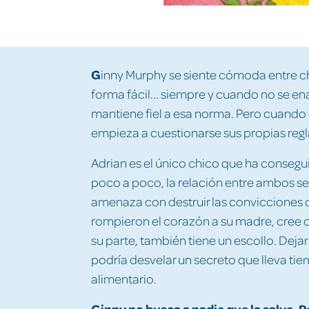
G
inny Murphy se siente cómoda entre chi
forma fácil... siempre y cuando no se en
mantiene fiel a esa norma. Pero cuando 
empieza a cuestionarse sus propias regl
Adrian es el único chico que ha consegui
poco a poco, la relación entre ambos se
amenaza con destruir las convicciones d
rompieron el corazón a su madre, cree 
su parte, también tiene un escollo. Dej
podría desvelar un secreto que lleva ti
alimentario.
Ginny no busca a nadie que la salve. P