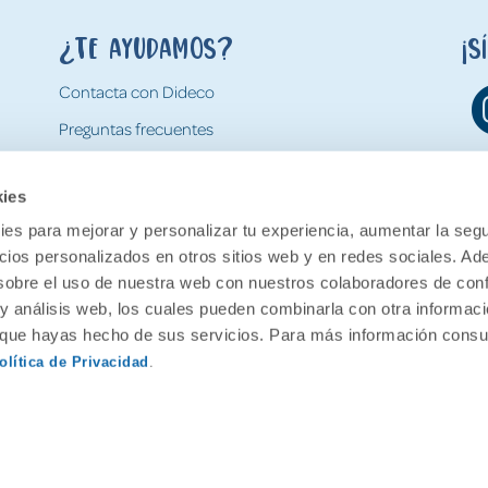
¿Te ayudamos?
¡S
Contacta con Dideco
Preguntas frecuentes
Formas de pago
kies
Gastos y condiciones de envío
es para mejorar y personalizar tu experiencia, aumentar la segu
Devoluciones
ncios personalizados en otros sitios web y en redes sociales. A
obre el uso de nuestra web con nuestros colaboradores de con
 y análisis web, los cuales pueden combinarla con otra informac
o que hayas hecho de sus servicios. Para más información consul
olítica de Privacidad
.
ervados.
Aviso legal
Política de pr