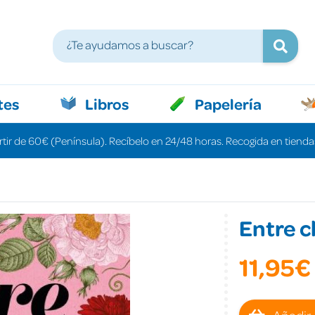
tes
Libros
Papelería
rtir de 60€ (Península). Recíbelo en 24/48 horas. Recogida en tiendas
Entre c
11,95€
Añadir 