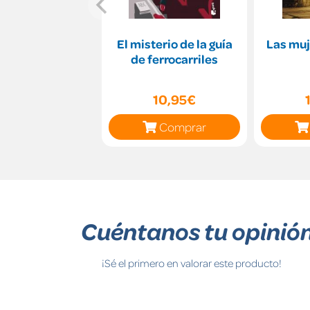
El misterio de la guía
Las muj
de ferrocarriles
10,95€
Comprar
Cuéntanos tu opinió
¡Sé el primero en valorar este producto!