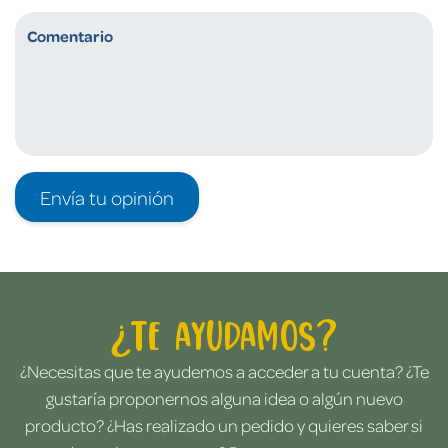
Envía tu opinión
¿Te ayudamos?
¿Necesitas que te ayudemos a acceder a tu cuenta? ¿Te
gustaría proponernos alguna idea o algún nuevo
producto? ¿Has realizado un pedido y quieres saber si