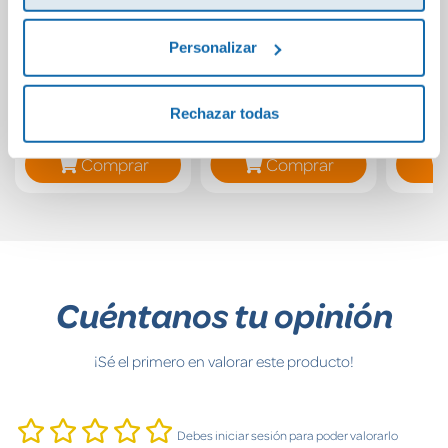
Brujas
Un viaje hacia el
Tú y y
Personalizar
amor (propio)
Rechazar todas
12,95€
9,90€
Comprar
Comprar
Cuéntanos tu opinión
¡Sé el primero en valorar este producto!
Debes iniciar sesión para poder valorarlo