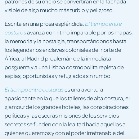
patrones de su oficio se convertirán en la fachada
visible de algo mucho más turbio y peligroso.
Escrita en una prosa espléndida,
El tiempo entre
avanza con ritmo imparable por los mapas,
costuras
la memoria y la nostalgia, transportándonos hasta
los legendarios enclaves coloniales del norte de
África, al Madrid proalemán de la inmediata
posguerra y a una Lisboa cosmopolita repleta de
espías, oportunistas y refugiados sin rumbo.
es una aventura
El tiempo entre costuras
apasionante en la que los talleres de alta costura, el
glamour de los grandes hoteles, las conspiraciones
políticas y las oscuras misiones de los servicios
secretos se funden con la lealtad hacia aquellos a
quienes queremos y con el poder irrefrenable del