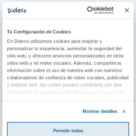
amor.
«Una novela maravillosa con intriga, amor,
misterio y ternura.»
Mario Vargas Llosa, Premio
Tu Configuración de Cookies
Nobel de Literatura
En Dideco utilizamos cookies para mejorar y
personalizar tu experiencia, aumentar la seguridad del
sitio web, y ofrecerte anuncios personalizados en otros
También podría gustarte...
sitios web y en redes sociales. Además, compartimos
información sobre el uso de nuestra web con nuestros
colaboradores de confianza de redes sociales, publicidad
y análisis web, los cuales pueden combinarla con otra
información recopilada a partir del uso que hayas hecho
de sus servicios. Para más información consulta la
Política de Cookies
y la
Política de Privacidad
.
Mostrar detalles
Permitir todas