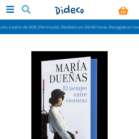
a partir de 60€ (Península). Recíbelo en 24/48 horas. Recogida en tiendas g