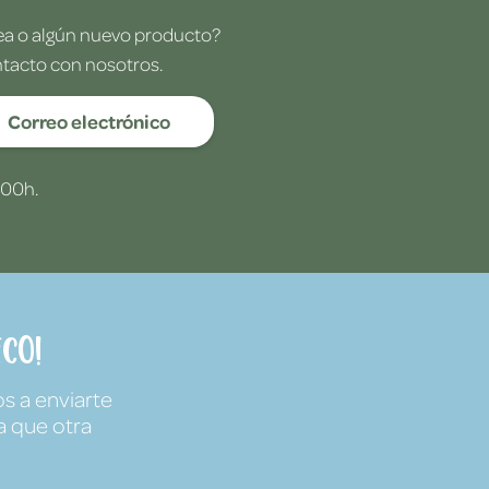
dea o algún nuevo producto?
ntacto con nosotros.
Correo electrónico
:00h.
co!
s a enviarte
a que otra