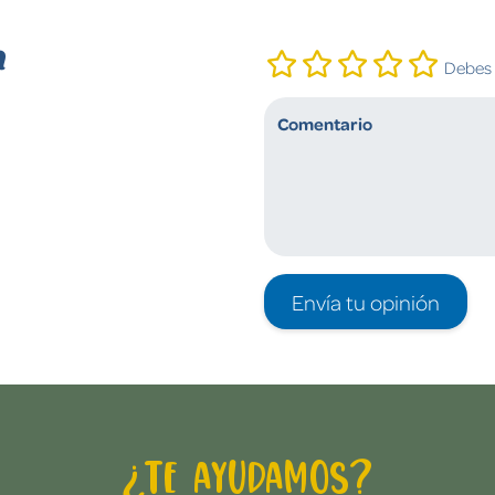
n
Debes i
Envía tu opinión
¿Te ayudamos?