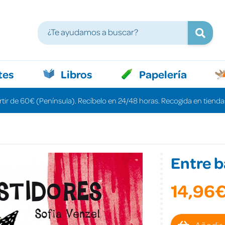
tes
Libros
Papelería
rtir de 60€ (Península). Recíbelo en 24/48 horas. Recogida en tiendas
Entre b
14,96
Añadir 