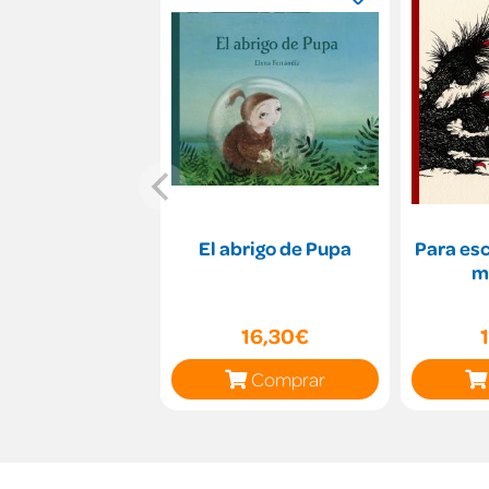
El abrigo de Pupa
Para es
m
16,30€
Comprar