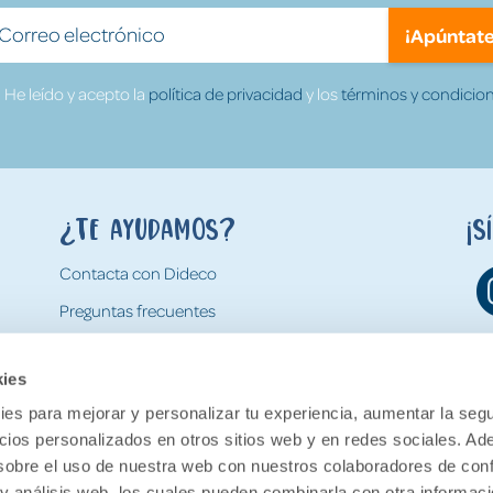
¡Apúntate
He leído y acepto la
política de privacidad
y los
términos y condicion
¿Te ayudamos?
¡S
Contacta con Dideco
Preguntas frecuentes
Formas de pago
kies
Gastos y condiciones de envío
es para mejorar y personalizar tu experiencia, aumentar la segu
Devoluciones
ncios personalizados en otros sitios web y en redes sociales. A
obre el uso de nuestra web con nuestros colaboradores de con
 y análisis web, los cuales pueden combinarla con otra informac