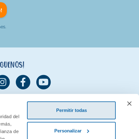
!
es.
íguenos!
Permitir todas
ridad del
demás,
Personalizar
fianza de
ión