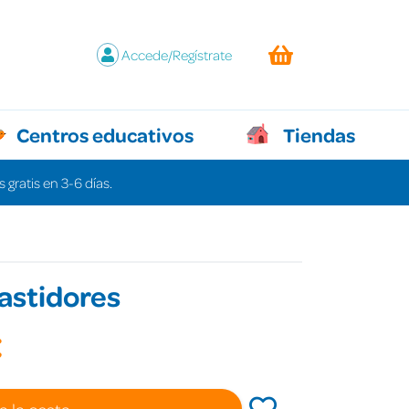
Accede/Regístrate
Centros educativos
Tiendas
 gratis en 3-6 días.
astidores
€
a la cesta