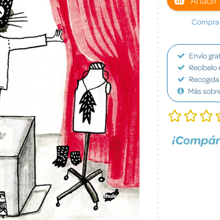
Compra a
Envío grat
Recíbelo 
Recogida 
Más sobr
¡Compár