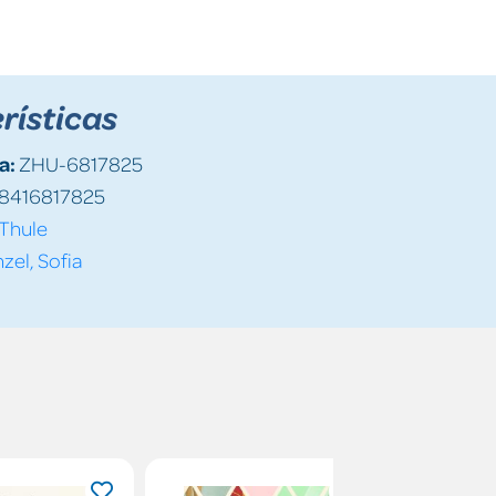
rísticas
a:
ZHU-6817825
8416817825
Thule
zel, Sofia