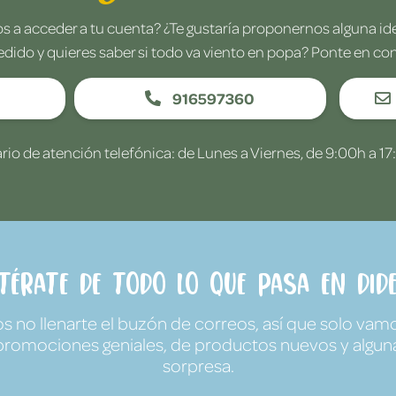
 a acceder a tu cuenta? ¿Te gustaría proponernos alguna i
edido y quieres saber si todo va viento en popa? Ponte en co
916597360
rio de atención telefónica: de Lunes a Viernes, de 9:00h a 17
ntérate de todo lo que pasa en Dide
no llenarte el buzón de correos, así que solo vamo
promociones geniales, de productos nuevos y algun
sorpresa.