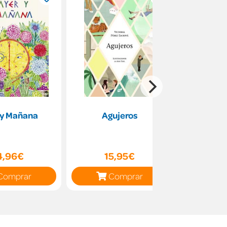
 y Mañana
Agujeros
Calle de
4,96€
15,95€
14
Comprar
Comprar
C