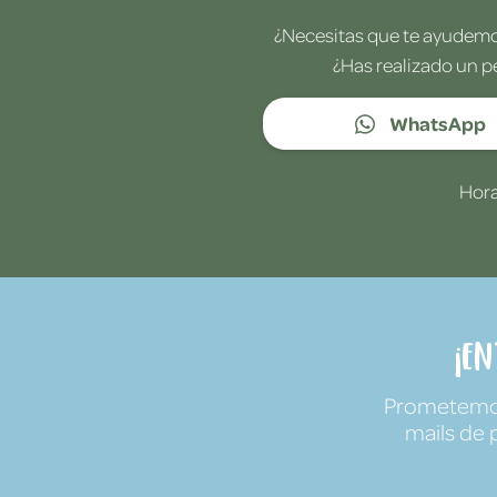
¿Necesitas que te ayudemos
¿Has realizado un p
WhatsApp
Hora
¡E
Prometemos 
mails de 