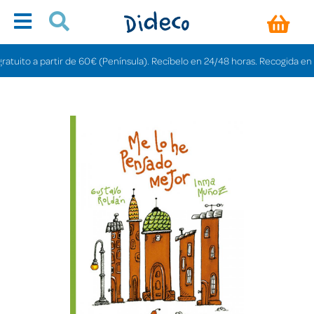
uito a partir de 60€ (Península). Recíbelo en 24/48 horas. Recogida en tien