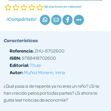
¡Sé el primero en valorarlo!
¡Compártelo!
Características
Referencia:
ZHU-8702600
ISBN:
9788418702600
Editorial:
Thule
Autor:
Muñoz Moreno, Inma
¿Qué pasa si de repente ya no eres un niño? ¿Si te
han crecido pelos por todas partes? ¿Si ahora te
gusta leer noticias de economía?