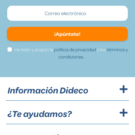
¡Apúntate!
He leído y acepto la
política de privacidad
y los
términos y
condiciones.
Información Dideco
¿Te ayudamos?