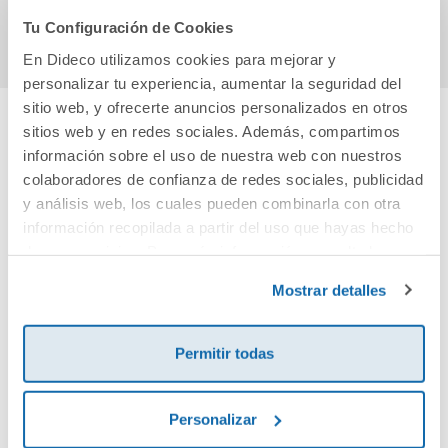
Comprar
Comprar
Tu Configuración de Cookies
En Dideco utilizamos cookies para mejorar y
personalizar tu experiencia, aumentar la seguridad del
sitio web, y ofrecerte anuncios personalizados en otros
sitios web y en redes sociales. Además, compartimos
Cuéntanos tu opinión
información sobre el uso de nuestra web con nuestros
colaboradores de confianza de redes sociales, publicidad
y análisis web, los cuales pueden combinarla con otra
¡Sé el primero en valorar este producto!
información recopilada a partir del uso que hayas hecho
de sus servicios. Para más información consulta la
Política de Cookies
y la
Política de Privacidad
.
Debes iniciar sesión para poder valorarlo
Mostrar detalles
Permitir todas
Personalizar