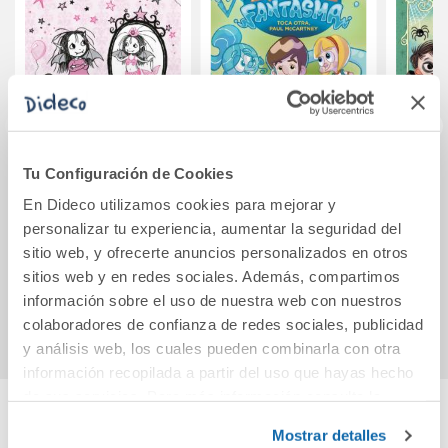
Tu Configuración de Cookies
Isadora Moon -
Niñera fantasma 3.
Los R
Isadora Moon y los
Toca otra, Paul
Mági
En Dideco utilizamos cookies para mejorar y
disfraces mágicos
McCartney
póci
personalizar tu experiencia, aumentar la seguridad del
sitio web, y ofrecerte anuncios personalizados en otros
10,95€
13,15€
sitios web y en redes sociales. Además, compartimos
Comprar
Comprar
información sobre el uso de nuestra web con nuestros
colaboradores de confianza de redes sociales, publicidad
y análisis web, los cuales pueden combinarla con otra
información recopilada a partir del uso que hayas hecho
de sus servicios. Para más información consulta la
Política de Cookies
y la
Política de Privacidad
.
Mostrar detalles