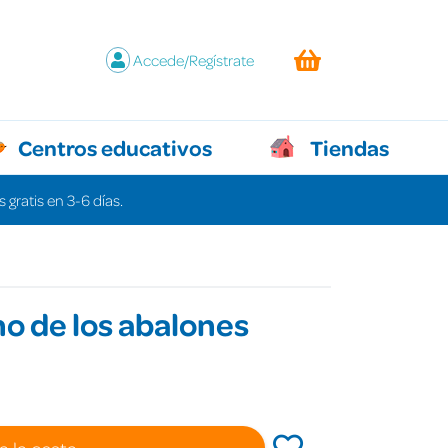
Accede/Regístrate
Centros educativos
Tiendas
 gratis en 3-6 días.
no de los abalones
a la cesta