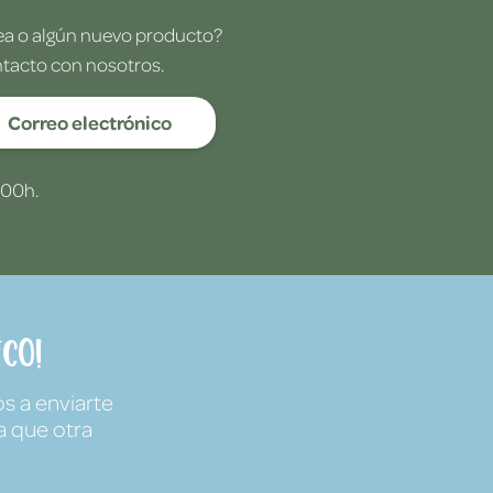
dea o algún nuevo producto?
ntacto con nosotros.
Correo electrónico
:00h.
co!
s a enviarte
a que otra