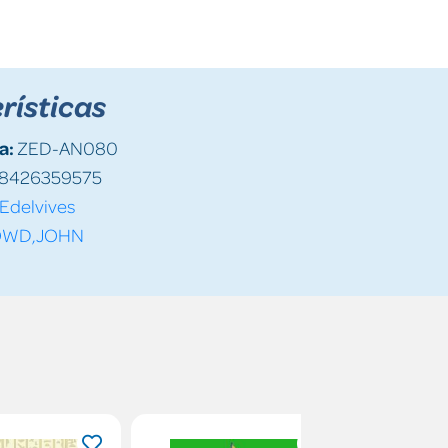
rísticas
a:
ZED-AN080
8426359575
Edelvives
WD,JOHN