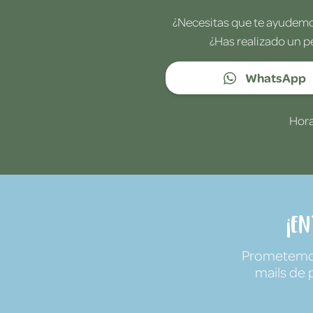
¿Necesitas que te ayudemos
¿Has realizado un p
WhatsApp
Hora
¡E
Prometemos 
mails de 