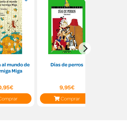
a al mundo de
Días de perros
Cuatro lun
rmiga Miga
de 
0,95€
9,95€
10
Comprar
Comprar
C