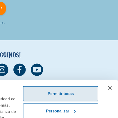
!
es.
íguenos!
Permitir todas
ridad del
demás,
Personalizar
fianza de
ión