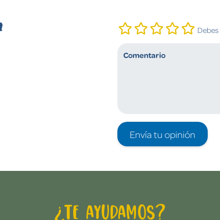
n
Debes i
Envía tu opinión
¿Te ayudamos?