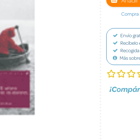
Compra a
Envío grat
Recíbelo 
Recogida 
Más sobr
¡Compár