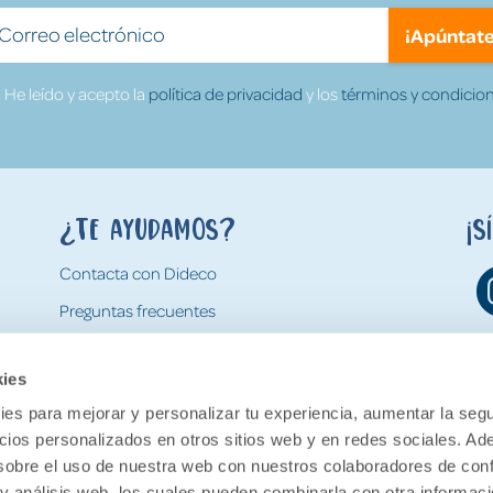
¡Apúntate
He leído y acepto la
política de privacidad
y los
términos y condicion
¿Te ayudamos?
¡S
Contacta con Dideco
Preguntas frecuentes
Formas de pago
kies
Gastos y condiciones de envío
es para mejorar y personalizar tu experiencia, aumentar la segu
Devoluciones
ncios personalizados en otros sitios web y en redes sociales. A
obre el uso de nuestra web con nuestros colaboradores de con
 y análisis web, los cuales pueden combinarla con otra informac