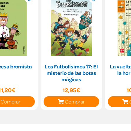
cesa bromista
Los Futbolísimos 17: El
La vuelt
misterio de las botas
la ho
mágicas
11,20€
12,95€
1
Comprar
Comprar