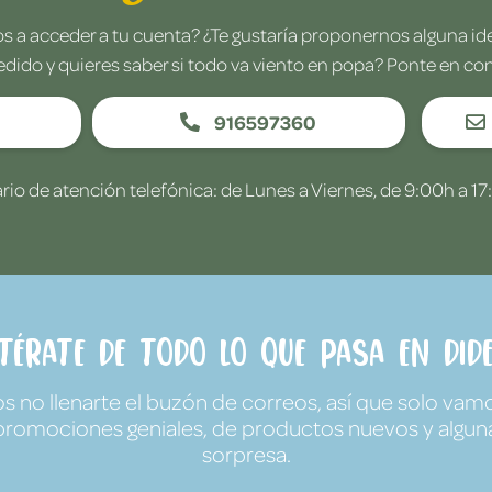
 a acceder a tu cuenta? ¿Te gustaría proponernos alguna i
edido y quieres saber si todo va viento en popa? Ponte en co
916597360
rio de atención telefónica: de Lunes a Viernes, de 9:00h a 17
ntérate de todo lo que pasa en Dide
no llenarte el buzón de correos, así que solo vamo
promociones geniales, de productos nuevos y algun
sorpresa.