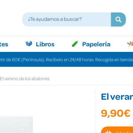
tes
Libros
Papelería
rtir de 60€ (Península). Recíbelo en 24/48 horas. Recogida en tiendas
El verano de los abalones
El vera
9,90€
Añadir 