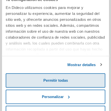
En Dideco utilizamos cookies para mejorar y
personalizar tu experiencia, aumentar la seguridad del
sitio web, y ofrecerte anuncios personalizados en otros
sitios web y en redes sociales. Además, compartimos
información sobre el uso de nuestra web con nuestros
colaboradores de confianza de redes sociales, publicidad
y análisis web, los cuales pueden combinarla con otra
información recopilada a partir del uso que hayas hecho
de sus servicios. Para más información consulta la
Política de Cookies
y la
Política de Privacidad
.
Mostrar detalles
El nou
2PRI PACK
Ch
PROYECTOS
C.MEDIO ANDAL
Permitir todas
ED23
5,95€
35,97€
Personalizar
Comprar
Comprar