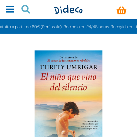
o a partir de 60€ (Península). Recíbelo en 24/48 horas. Recogida en tiendas