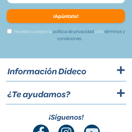
¡Apúntate!
He leído y acepto la
política de privacidad
y los
términos y
condiciones.
Información Dideco
¿Te ayudamos?
¡Síguenos!