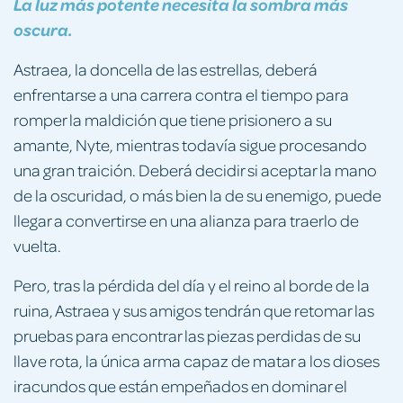
La luz más potente necesita la sombra más
oscura.
Astraea, la doncella de las estrellas, deberá
enfrentarse a una carrera contra el tiempo para
romper la maldición que tiene prisionero a su
amante, Nyte, mientras todavía sigue procesando
una gran traición. Deberá decidir si aceptar la mano
de la oscuridad, o más bien la de su enemigo, puede
llegar a convertirse en una alianza para traerlo de
vuelta.
Pero, tras la pérdida del día y el reino al borde de la
ruina, Astraea y sus amigos tendrán que retomar las
pruebas para encontrar las piezas perdidas de su
llave rota, la única arma capaz de matar a los dioses
iracundos que están empeñados en dominar el