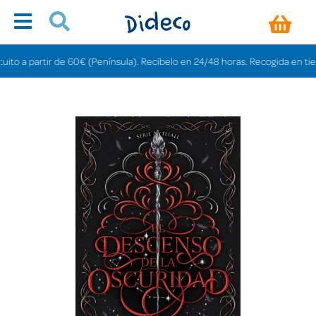
 a partir de 60€ (Península). Recíbelo en 24/48 horas. Recogida en tiendas 