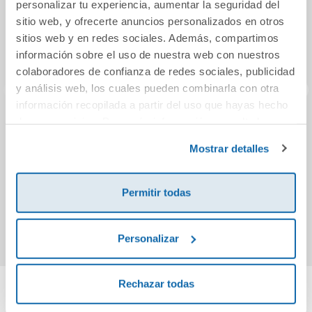
personalizar tu experiencia, aumentar la seguridad del
sitio web, y ofrecerte anuncios personalizados en otros
sitios web y en redes sociales. Además, compartimos
información sobre el uso de nuestra web con nuestros
colaboradores de confianza de redes sociales, publicidad
y análisis web, los cuales pueden combinarla con otra
información recopilada a partir del uso que hayas hecho
de sus servicios. Para más información consulta la
Un año para
Vampire Royals 1.
His
Política de Cookies
y la
Política de Privacidad
.
cuidarte
La caída del rey
soñar
Mostrar detalles
21,90€
18,95€
Permitir todas
Comprar
Comprar
Personalizar
Rechazar todas