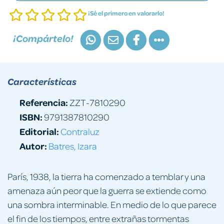
¡Sé el primero en valorarlo!
¡Compártelo!
Características
Referencia:
ZZT-7810290
ISBN:
9791387810290
Editorial:
Contraluz
Autor:
Batres, Izara
París, 1938, la tierra ha comenzado a temblar y una
amenaza aún peor que la guerra se extiende como
una sombra interminable. En medio de lo que parece
el fin de los tiempos, entre extrañas tormentas