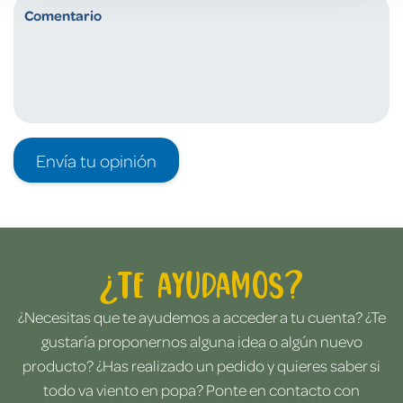
Envía tu opinión
¿Te ayudamos?
¿Necesitas que te ayudemos a acceder a tu cuenta? ¿Te
gustaría proponernos alguna idea o algún nuevo
producto? ¿Has realizado un pedido y quieres saber si
todo va viento en popa? Ponte en contacto con