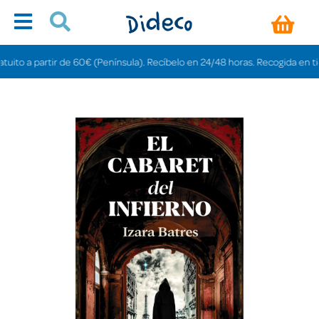
o a partir de 60€ (Península). Recíbelo en 24/48 horas. Recogida en tiendas