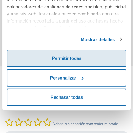
colaboradores de confianza de redes sociales, publicidad
Humanos
Storm Breaker
Vamo
y análisis web, los cuales pueden combinarla con otra
información recopilada a partir del uso que hayas hecho
de sus servicios. Para más información consulta la
18,95€
24,95€
Política de Cookies
y la
Política de Privacidad
.
Mostrar detalles
Comprar
Comprar
Permitir todas
Personalizar
Cuéntanos tu opinión
Rechazar todas
¡Sé el primero en valorar este producto!
Debes iniciar sesión para poder valorarlo