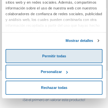
sitios web y en redes sociales. Además, compartimos
información sobre el uso de nuestra web con nuestros
colaboradores de confianza de redes sociales, publicidad
y análisis web, los cuales pueden combinarla con otra
Meditación
Los compases del
El 
información recopilada a partir del uso que hayas hecho
(Edición ampliada
tiempo (bolsillo)
de sus servicios. Para más información consulta la
con más de 80
Política de Cookies
y la
Política de Privacidad
.
meditaciones
Mostrar detalles
11,95€
14,90€
OSHO)
Comprar
Comprar
Permitir todas
Personalizar
Cuéntanos tu opinión
Rechazar todas
¡Sé el primero en valorar este producto!