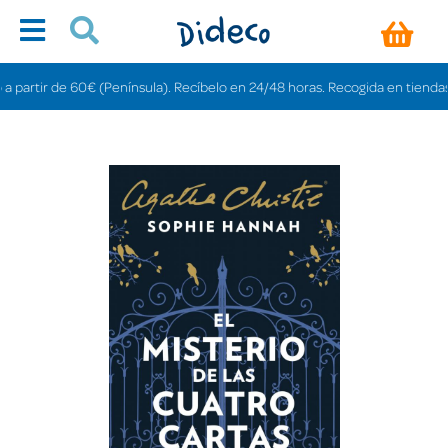
rtir de 60€ (Península). Recíbelo en 24/48 horas. Recogida en tiendas grati