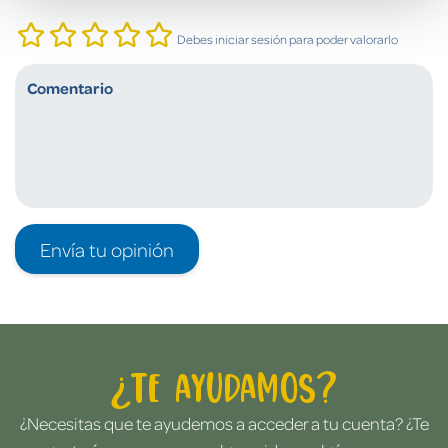
Debes iniciar sesión para poder valorarlo
Envía tu opinión
¿Te ayudamos?
¿Necesitas que te ayudemos a acceder a tu cuenta? ¿Te