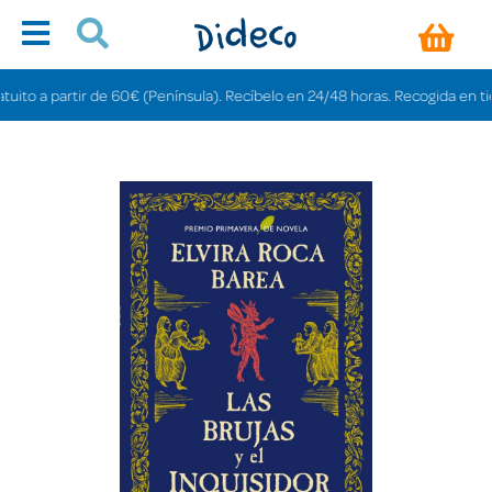
 a partir de 60€ (Península). Recíbelo en 24/48 horas. Recogida en tiendas 