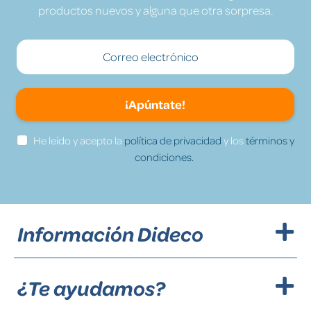
productos nuevos y alguna que otra sorpresa.
¡Apúntate!
He leído y acepto la
política de privacidad
y los
términos y
condiciones.
Información Dideco
¿Te ayudamos?