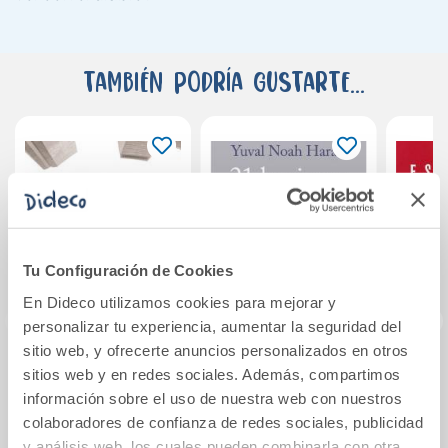
También podría gustarte...
Tu Configuración de Cookies
En Dideco utilizamos cookies para mejorar y
personalizar tu experiencia, aumentar la seguridad del
sitio web, y ofrecerte anuncios personalizados en otros
sitios web y en redes sociales. Además, compartimos
La trilogía de
21 lecciones para
El
Nueva York
el siglo XXI
información sobre el uso de nuestra web con nuestros
colaboradores de confianza de redes sociales, publicidad
y análisis web, los cuales pueden combinarla con otra