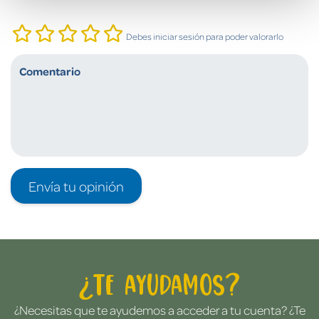
Debes iniciar sesión para poder valorarlo
Envía tu opinión
¿Te ayudamos?
¿Necesitas que te ayudemos a acceder a tu cuenta? ¿Te