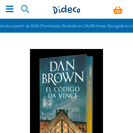
o a partir de 60€ (Península). Recíbelo en 24/48 horas. Recogida en tiendas