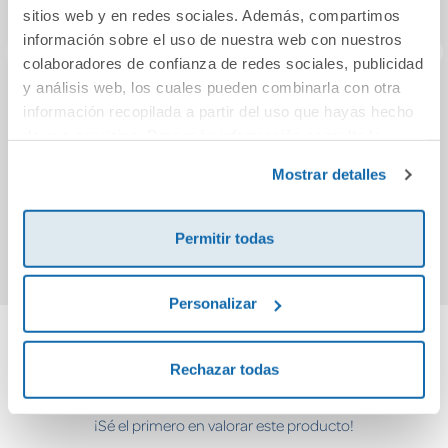
sitios web y en redes sociales. Además, compartimos
información sobre el uso de nuestra web con nuestros
colaboradores de confianza de redes sociales, publicidad
y análisis web, los cuales pueden combinarla con otra
Las mujeres de
Nagomi
La
información recopilada a partir del uso que hayas hecho
César
de sus servicios. Para más información consulta la
Política de Cookies
y la
Política de Privacidad
.
Mostrar detalles
16,95€
9,95€
Comprar
Comprar
Permitir todas
Personalizar
Cuéntanos tu opinión
Rechazar todas
¡Sé el primero en valorar este producto!